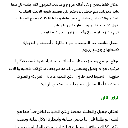
المكان فقط يحتاج وبكل أمانة مراوح و شاشات تلفزيون لكم جلسة للي يبغا
يتابع مباريات. هم حاطين يروجكتر لكن ضعيف شوية للأسف. الطلبات
تاخدلها وقت مابين ساعة إلى نص ساعة و غالبا انا كنت بسمع الموظف
يقول كدا مسبقا للزبون عشان يكون على علم.
لازم جدا يحطو مراوح وقت ما يكون الجو كتمة او حر
المحل مناسب جدا للتجمعات سواء عائلية او أصحاب و الله يبارك
لأصحابها و ويوسع رزقهم.
موقع مرتفع ومميز ، يمتاز بجلسات جميله رايقه ونظيفه ، شكلها
مرتب ، هواء جميل ومنعش ، خدمه سريعه ، ماكولات شعبيه واكلات
جنوبيه ، الحنيط لحم طازج ، لكن النكهه عاديه ، العريكه والفتوت
جيده جداً ، المقلقل طعم طيب ، يستحق الزياره .
الراي الثاني
المكان جميل والجلسة ممتعة ولكن الطلبات تتأخر جدآ جدآ مع
العلم انو طلبنا قبل ما نوصل بساعة وانتظرنا الاكل ساعة ونصف
وأكتر وكذلك مواقف السيارات في الشارع تحت طلعة الجبل يعني لو