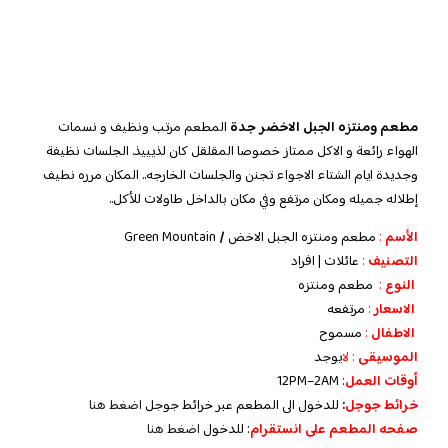
مطعم ومنتزه الجبل الاخضر جدة
المطعم مرتب ونظيف و نسمات
الهواء رائعة و الاكل ممتاز خصوصا المقلقل كان لذيييذ. الجلسات نظيفة
وجديدة ايام الشتاء الاجواء تجنن والجلسات الخارجه.. المكان مرره نطيف
إطلاله جميله ومكان مرتفع وفي مكان بالداخل طاولات للأكل..
الأسم
:
مطعم ومنتزه الجبل الاخض
/
Green Mountain
التصنيف
:
عائلات | افراد
النوع
:
مطعم ومنتزه
الاسعار
:
مرتفعه
الاطفال
:
مسموح
الموسيقى
: لا
يوجد
‏أوقات العمل
: 12PM–2AM
خرائط جوجل
:
للدخول الى المطعم عبر خرائط جوجل
اضغط هنا
صفحه المطعم على انستقرام
: للدخول
اضغط هنا