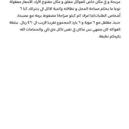
مريحة و في مكان خاص للعوائل مغلق و مكان مفتوح أفراد. الأسعار معقولة
نوعا ما بحكم مساحة المحل و نظافته وكمية الاكل الي بتنزلك. كنا ٦
أشخاص. الطلبات(ما اعرف كم كيلو صراحة) مضغوط. برمة مع عصيدة.
حنيذ. مقلقل مع ٦ موية و ٦ بارد المجموع تقريبا قريب ال ٤٦٠ ريال . سلطة
الفواكه كان مشهي بس ماكان في نفس تاكل شي ثاني. والحمامات الله
يكرمكم نظيفة.