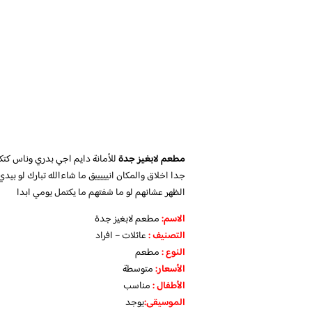
مطعم لابغيز جدة
للأمانة دايم اجي بدري وناس كتكو
جدا اخلاق والمكان انيييييق ما شاءالله تبارك لو ب
الظهر عشانهم لو ما شفتهم ما يكتمل يومي ابدا
الاسم
:
مطعم لابغيز جدة
التص
نيف
:
عائلات – افراد
النوع :
مطعم
الأسعار
:
متوسطة
الأطفال
:
مناسب
الموسيقى:
يوجد