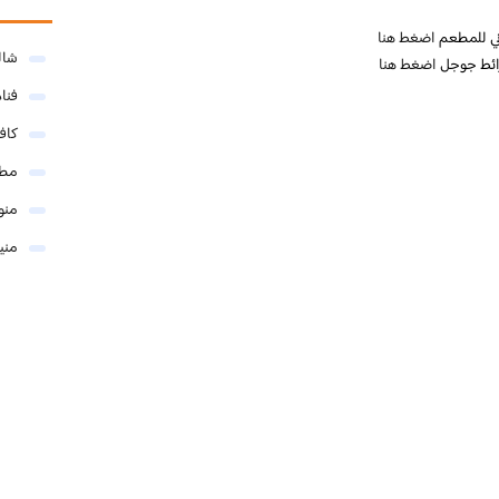
ني للمطعم
اضغط هنا
شال
ائط جوجل
اضغط هنا
فنا
كاف
مطا
منو
مني