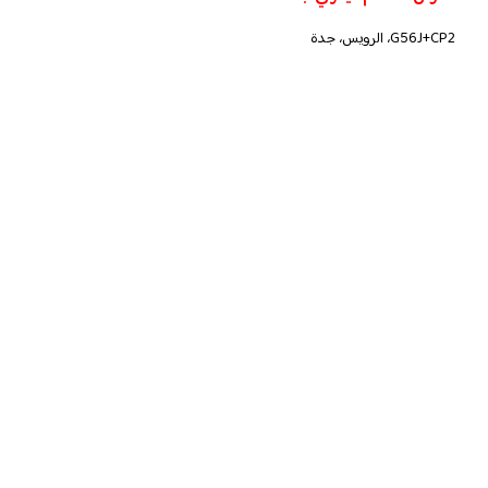
G56J+CP2، الرويس، جدة