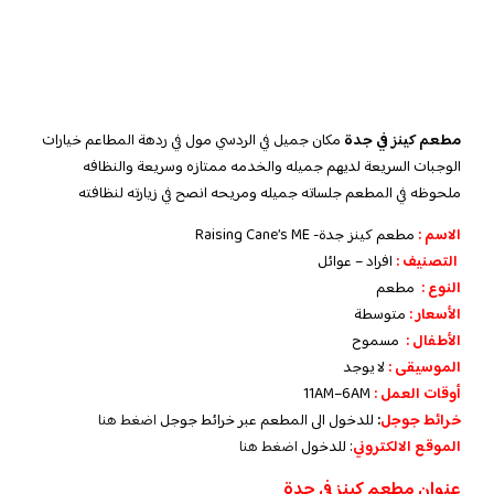
مطعم كينز في جدة
مكان جميل في الردسي مول في ردهة المطاعم خيارات
الوجبات السريعة لديهم جميله والخدمه ممتازه وسريعة والنظافه
ملحوظه في المطعم جلساته جميله ومريحه انصح في زيارته لنظافته
الاسم :
مطعم كينز جدة- Raising Cane’s ME
التصنيف :
افراد – عوائل
النوع :
مطعم
الأسعار :
متوسطة
الأطفال :
مسموح
الموسيقى :
لا يوجد
أوقات العمل :
11AM–6AM
خرائط جوجل
:
للدخول الى المطعم عبر خرائط جوجل
اضغط هنا
الموقع الالكتروني
: للدخول
اضغط هنا
عنوان مطعم كينز في جدة