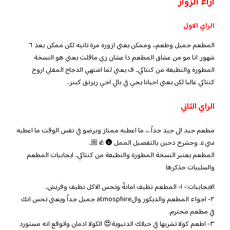
اراء الزوار
الراي الاول
المطعم جميل وطعم،، وممكن يعني ازوره مرة تانيه لكن ممكن بعد ٦
شهور. انا مو من عشاق المطعم دا عشان زي ماقلت يعني هو النسخة
المطورة والنظيفة من كنتاكي.. ف يعني لما اشتهي الدجاج المقلي اروح
كنتاكي غالبا لكن يعني احيانا يجي في بالي اجي ريزنق كينز..
الراي الثاني
مطعم جيد الى جيد جداً .،، ما اعطيه ممتاز وبرضو في نفس الوقت ما اعطيه
سيء. وحشرح دحين بالتفصيل الممل 🌚👍🏼..
المطعم يعتبر النسخة المطورة والنظيفة من كنتاكي.. ايجابيات المطعم
والسلييات حذكرها
الايجابيات:- ١- المطعم نظيف امانةً وتحس الاكل نظيف وفريش..
٢- اجواء المطعم والديكور والatmosphire جميل جداً ويعني تحس انك
في مطعم محترم.
٣- اطعم كولا تشربها في حياتك الدنيوية😍 الكولا ادمان واتوقع انه مستورد