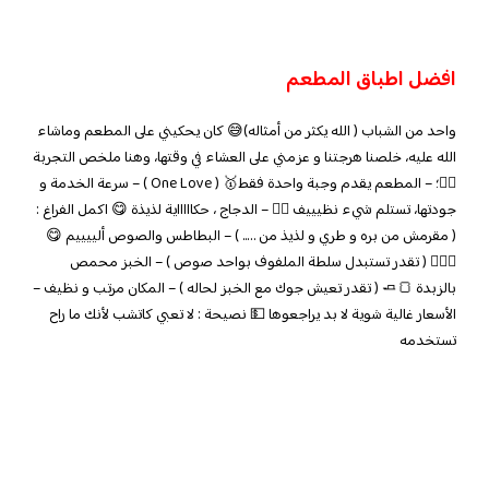
افضل اطباق المطعم
واحد من الشباب ( الله يكثر من أمثاله)😅 كان يحكيني على المطعم وماشاء
الله عليه، خلصنا هرجتنا و عزمني على العشاء في وقتها، وهنا ملخص التجربة
👇🏼؛ – المطعم يقدم وجبة واحدة فقط🥇 ( One Love ) – سرعة الخدمة و
جودتها، تستلم شيء نظيييف 👍🏼 – الدجاج ، حكاااااية لذيذة 😋 اكمل الفراغ :
( مقرمش من بره و طري و لذيذ من ….. ) – البطاطس والصوص ألييييم 😋
🤦🏻‍♂️ ( تقدر تستبدل سلطة الملفوف بواحد صوص ) – الخبز محمص
بالزبدة 🍞🧈 ( تقدر تعيش جوك مع الخبز لحاله ) – المكان مرتب و نظيف –
الأسعار غالية شوية لا بد يراجعوها 💵 نصيحة : لا تعبي كاتشب لأنك ما راح
تستخدمه