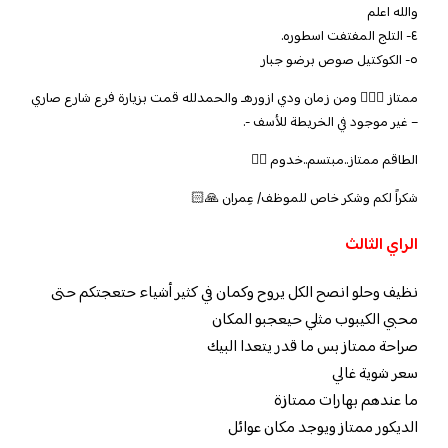
والله اعلم
٤- التلج المفتفت اسطوره.
٥- الكوكتيل صوص برضو جبار
ممتاز 👌🏻🤩 ومن زمان ودي ازورهـ والحمدلله قمت بزيارة فرع شارع صاري
– غير موجود في الخريطة للأسف -.
الطاقم ممتاز..مبتسم..خدوم 👍🏻
شكراً لكم وشكر خاص للموظف/ عِمران 🙏🏻
الراي الثالث
نظيف وحلو انصح الكل يروح وكمان في كثير أشياء حتعجتكم حتى
محبي الكيبوب مثلي حيعجبو المكان
صراحة ممتاز بس ما قدر يتعدا البيك
سعر شوية غالي
ما عندهم بهارات ممتازة
الديكور ممتاز ويوجد مكان عوائل