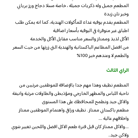
المطعم جميل وله ذكريات جميلة ، خاصة مسلا دجاج ورز برياني
وخبز نان زبدة
المطعم يقدم بوفيه غداء للمأكولات الهندية، كما انه يمكن طلب
اطباق غير متوفرة في البوفيه بأسعار اضافية
الأكل لذيذ وممتاز والسعر مناسب مقابل الأكل والخدمة
من افضل المطاعم الباكستانية والهندية التي زرتها من حيث السعر
والطعم لا وعندهم خبز 100%
الراي الثالث
المطعم نظيف وهذا مهم جدا بالإضافة للموظفين مرتبين من
ناحية اللباس والمظهر الخارجي ومؤذبطن والطاولات مرتبة وانيقة
والاكل جيد ونطمح للمحافظك على هذا المستوى
مطعم باكستاني ممتاز . نظيف وراقي واهتمام الموظفين ممتاز
واخلاقهم عالية ….
….والاكل ممتاز كان قبل فترة طعم الاكل افضل واللحين تغيير شوي
ولاكن جيد..