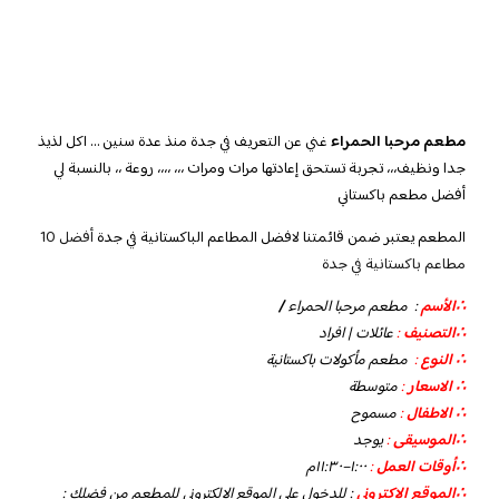
مطعم مرحبا الحمراء
غني عن التعريف في جدة منذ عدة سنين … اكل لذيذ
جدا ونظيف،،، تجربة تستحق إعادتها مرات ومرات ،،، ،،،، روعة ،، بالنسبة لي
أفضل مطعم باكستاني
المطعم يعتبر ضمن قائمتنا لافضل المطاعم الباكستانية في جدة
أفضل 10
مطاعم باكستانية في جدة
∴الأسم
: مطعم مرحبا الحمراء
/
∴التصنيف
:
عائلات | افراد
∴ النوع
:
مطعم مأكولات باكستانية
∴ الاسعار
:
متوسطة
∴ الاطفال
:
مسموح
∴الموسيقى
:
يوجد
‏∴أوقات العمل
:
١:٠٠–١١:٣٠م
∴الموقع الاكتروني
: للدخول على الموقع الالكتروني للمطعم من فضلك :