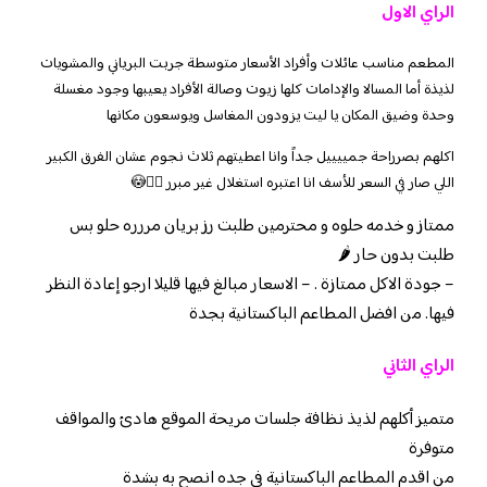
الراي الاول
المطعم مناسب عائلات وأفراد الأسعار متوسطة جربت البرياني والمشويات
لذيذة أما المسالا والإدامات كلها زيوت وصالة الأفراد يعيبها وجود مغسلة
وحدة وضيق المكان يا ليت يزودون المغاسل ويوسعون مكانها
اكلهم بصرراحة جمييييل جداً وانا اعطيتهم ثلاث نجوم عشان الفرق الكبير
اللي صار في السعر للأسف انا اعتبره استغلال غير مبرر 🤷‍♂️😳
ممتاز و خدمه حلوه و محترمين طلبت رز بريان مررره حلو بس
طلبت بدون حار 🌶
– جودة الاكل ممتازة . – الاسعار مبالغ فيها قليلا ارجو إعادة النظر
فيها. من افضل المطاعم الباكستانية بجدة
الراي الثاني
متميز أكلهم لذيذ نظافة جلسات مريحة الموقع هادئ والمواقف
متوفرة
من اقدم المطاعم الباكستانية في جده انصح به بشدة