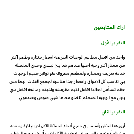
اراء المتابعين
التقرير الأول
واحد من افضل مطاعم الوجبات السريعه اسعار منتازه وطعم اكثر
من ممتاز اكثر وجبه احبها عندهم هيا بيج تيستي وجبتي المفضله
خدمه سريعه وممتازه ولمطعم معروف عنو توفير جميع الوجبات
يلي تناسب كل الاذواق واسعار جدا مناسبه لجميع الفئات البطاطس
حقم تستأهل لحالها افضل تقيم مقرمشه ولذيذه ومالحه افضل شي
يجي مع الوجبه انصحكم تاخذو معاها شيلي صوص وحتدعولي
التقرير الثاني
أزور هذا المكان بأستمرار في جميع أنحاء المملكة الأكل لديهم لذيذ وطعمه
مره رائع أتمني من الجميع زيارته وتذوق الأكل لديهم أتمني لجميع العاملين