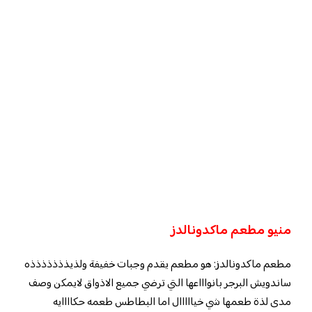
منيو مطعم ماكدونالدز
مطعم ماكدونالدز: هو مطعم يقدم وجبات خفيفة ولذيذذذذذذذه
ساندويش البرجر بانواااعها التي ترضي جميع الاذواق لايمكن وصف
مدى لذة طعمها شي خيااااال اما البطاطس طعمه حكاااايه