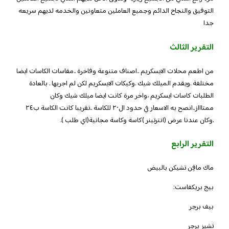
التوفيق والنجاح الدائم وجميع العاملين متعاونين والخدمه لديهم سريعه
جدا
التقرير الثالث
من اطعم محلات الايسكريم ..اصناف متنوعة وفاخرة ..مقاسات الكاسات ايضا
مختلفة .ويقدم الميلك شيك .وكيكات الايسكريم لكن لم اجربها . بالعادة
الطلبات كاسات ايسكريم ،واخر مرة كانت ايضا ميلك شيك وكان
ممتاااز..انصح به الاسعار في حدود ال٢٠ للكاسة ..تقريبا كانت الكاسة ب٢٤
.وكان عندنا عرض (انترتينر )كاسة وكاسة مجانية(اي طلب ).
التقرير الرابع
ماك مافِن تشيكن بالبيض
بيج بريكفاست:
بيف برجر
تشيز برجر