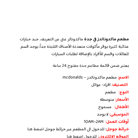
مطعم ماكدونالدز في جدة
ماكدونالز غني عن التعريف.. جيد خيارات
غذائية كثيرة يوفر مأكولات متعددة الأصناف اللذيذة جداً. يوجد قسم
للعائلات وقسم للأفراد بالإضافة لطلبات السيارات
يعتبر ضمن قائمة
مطاعم جدة مفتوح 24 ساعة
الاسم:
مطعم ماكدونالدز – mcdonalds
التصنيف:
افراد- عوائل
النوع:
مطعم
الأسعار:
متوسطة
الأطفال:
مسموح
الموسيقى:
لا يوجد
أوقات العمل:
10AM–2AM
خرائط جوجل
:
للدخول الى المطعم عبر خرائط جوجل
اضغط هنا
الموقع الالكتروني
: للدخول
اضغط هنا