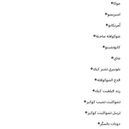
موكا®
اسبريسو®
أمريكانو®
شوكولاته ساخنة®
كابوتشينو®
شاي®
بلوبيري تشيز كيك®
فدج الشوكولاته®
ريد فيلفيت كيك®
تشوكليت تشيب كوكيز®
تريبل تشوكليت كوكيز®
دونات بالسكّر®