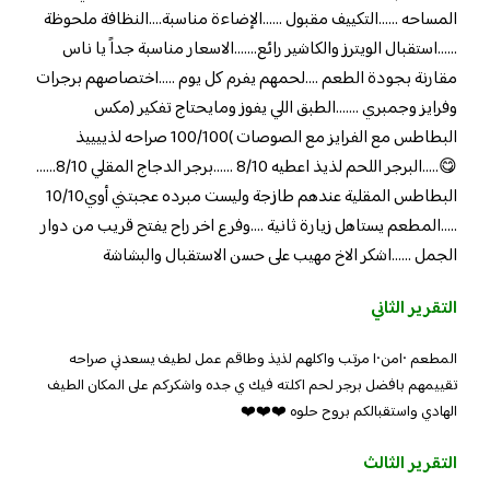
المساحه ……التكييف مقبول ……الإضاءة مناسبة….النظافة ملحوظة
……استقبال الويترز والكاشير رائع…….الاسعار مناسبة جداً يا ناس
مقارنة بجودة الطعم ….لحمهم يفرم كل يوم …..اختصاصهم برجرات
وفرايز وجمبري …….الطبق اللي يفوز ومايحتاج تفكير (مكس
البطاطس مع الفرايز مع الصوصات )100/100 صراحه لذييييذ
😋…..البرجر اللحم لذيذ اعطيه 8/10 ……برجر الدجاج المقلي 8/10……
البطاطس المقلية عندهم طازجة وليست مبرده عجبتني أوي10/10
…..المطعم يستاهل زيارة ثانية ….وفرع اخر راح يفتح قريب من دوار
الجمل ……اشكر الاخ مهيب على حسن الاستقبال والبشاشة
التقرير الثاني
المطعم ١٠من١٠ مرتب واكلهم لذيذ وطاقم عمل لطيف يسعدني صراحه
تقييمهم بافضل برجر لحم اكلته فيك ي جده واشكركم على المكان الطيف
الهادي واستقبالكم بروح حلوه ❤️❤️❤️
التقرير الثالث