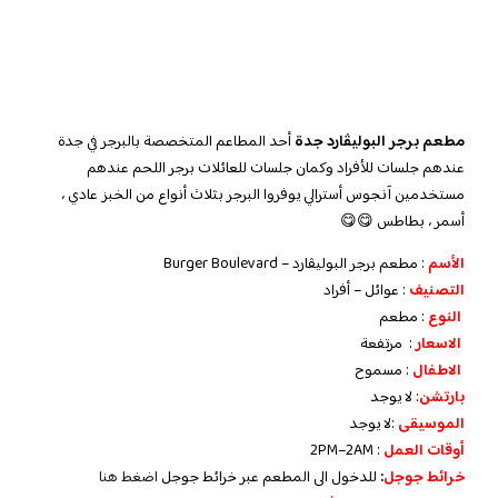
مطعم برجر البوليڤارد جدة
أحد المطاعم المتخصصة بالبرجر في جدة
عندهم جلسات للأفراد وكمان جلسات للعائلات برجر اللحم عندهم
مستخدمين آنجوس أسترالي يوفروا البرجر بثلاث أنواع من الخبز عادي ،
أسمر ، بطاطس 😋😋
الأسم
: مطعم برجر البوليڤارد – Burger Boulevard
التصنيف
: عوائل – أفراد
النوع
: مطعم
الاسعار
: مرتفعة
الاطفال
: مسموح
بارتشن
: لا يوجد
الموسيقى
:لا يوجد
أوقات العمل
: 2PM–2AM
خرائط جوجل
:
للدخول الى المطعم عبر خرائط جوجل
اضغط هنا