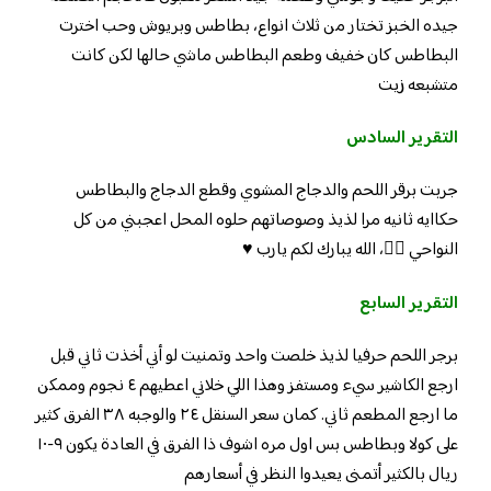
جيده الخبز تختار من ثلاث انواع، بطاطس وبريوش وحب اخترت
البطاطس كان خفيف وطعم البطاطس ماشي حالها لكن كانت
متشبعه زيت
التقرير السادس
جربت برقر اللحم والدجاج المشوي وقطع الدجاج والبطاطس
حكاايه ثانيه مرا لذيذ وصوصاتهم حلوه المحل اعجبني من كل
النواحي 👌🏻، الله يبارك لكم يارب ♥️
التقرير السابع
برجر اللحم حرفيا لذيذ خلصت واحد وتمنيت لو أني أخذت ثاني قبل
ارجع الكاشير سيء ومستفز وهذا اللي خلاني اعطيهم ٤ نجوم وممكن
ما ارجع المطعم ثاني. كمان سعر السنقل ٢٤ والوجبه ٣٨ الفرق كثير
على كولا وبطاطس بس اول مره اشوف ذا الفرق في العادة يكون ٩-١٠
ريال بالكثير أتمنى يعيدوا النظر في أسعارهم