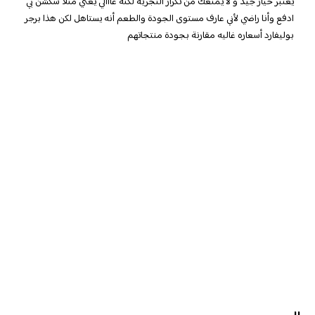
يعتبر خيار جيد و لا يمنعك من تكرار التجربة لكنه غااالي يعني مثلاً سكشن بي
ادفع وأنا راضي لأني عارف مستوى الجودة والطعم أنه يستاهل لكن هذا برجر
بوليفارد أسعاره غاليه مقارنة بجودة منتجاتهم