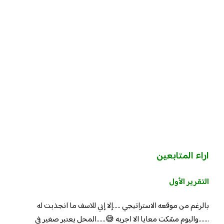
اراء المتابعين
التقرير الأول
بالرغم من موقعه الاستراتيجي …..إلا إني للاسف ما انجذبت له
…….واليوم مسًكت معايا الا اجربه 😅……المحل يعتبر صغير في