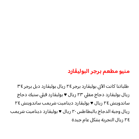
منيو مطعم برجر البوليڤارد
طلباتنا كانت الآتي بوليڤارد برجر ٢٤ ريال بوليڤارد دبل برجر ٣٤
ريال بوليڤارد دجاج مقلي ٢٣ ريال ♥️ بوليڤارد فيلي ستيك دجاج
ساندويتش ٢٤ ريال ♥️ بوليڤارد ديناميت شريمب ساندويتش ٢٤
ريال وجبة الدجاج بالبطاطس ٢٠ ريال ♥️ بوليڤارد ديناميت شريمب
٢٤ ريال التجربة بشكل عام جيدة