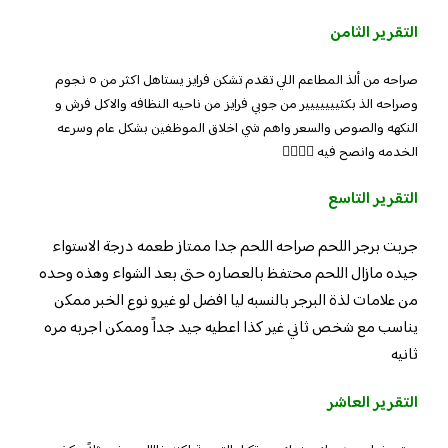
التقرير الثامن
صراحه من ألذ المطاعم اللي تقدم تشكن فرايز يستاهل اكثر من ٥ نجوم
وصراحه الذ بكثييييييير من جوبي فرايز من ناحيه النظافه والاكل فرش و
النكهه والصوص والسعر واهم شي اخلاق الموظفين بشكل عام وسرعه
الخدمه وانصح فيه 👍🏻🔥🔥
التقرير التاسع
جربت برجر اللحم صراحه اللحم جدا ممتاز طعمه درجة الاستواء
جيده مازال اللحم محتفظ بالعصاره حتى بعد الشواء وهذه وحده
من علامات لذة البرجر بالنسبه ليا افضل لو غيرو نوع الخبر ممكن
يناسب مع شخص ثاني غير كذا اعطيه جيد جداً وممكن اجربه مره
ثانيه
التقرير العاشر