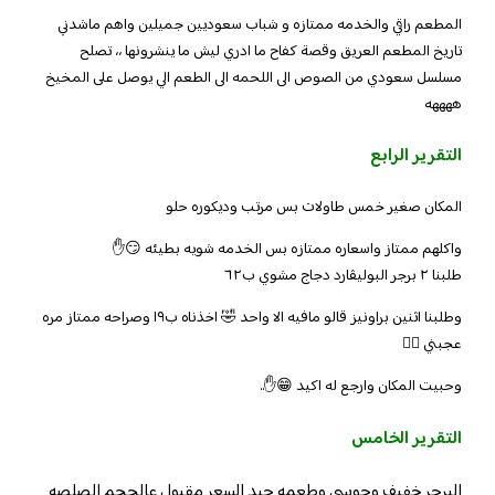
المطعم راقي والخدمه ممتازه و شباب سعوديين جميلين واهم ماشدني
تاريخ المطعم العريق وقصة كفاح ما ادري ليش ما ينشرونها ،، تصلح
مسلسل سعودي من الصوص الى اللحمه الى الطعم الي يوصل على المخيخ
ههههه
التقرير الرابع
المكان صغير خمس طاولات بس مرتب وديكوره حلو
واكلهم ممتاز واسعاره ممتازه بس الخدمه شويه بطيئه 😏✋️
طلبنا ٢ برجر البوليڤارد دجاج مشوي ب٦٢
وطلبنا اثنين براونيز قالو مافيه الا واحد 🤣 اخذناه ب١٩ وصراحه ممتاز مره
عجبني 👌🏻
وحبيت المكان وارجع له اكيد 😁✋️..
التقرير الخامس
البرجر خفيف وجوسي وطعمه جيد السعر مقبول عالحجم الصلصه