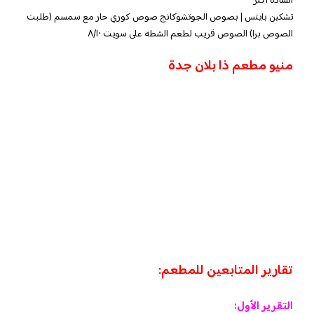
السادة اكثر
تشكين بايتس | بصوص الجوتشوكانج صوص كوري حار مع سمسم (طلبت
الصوص برا) الصوص قريب لطعم الشطه على سويت ٨/١٠
منيو مطعم ذا بلان جدة
تقارير المتابعين للمطعم:
التقرير الأول: