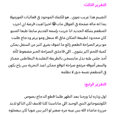
التقرير الثالث:
التقييم هذا غريب شوي… هو للكشك الموجود في فعاليات الفورمولا
بما انه ماله صفحة في القوقل ماب😁 اخيرا لقيت فرصة اني اجرب
المطعم بشكله الجديد انا جربت بإسمه القديم سابقا طبعا المنيو
كان محدود لطبيعة المكان مافي الا سنغل ومو برغر ودجاج طلبت
مو برغر الصراحة الطعم رائع ما اشوف يفرق كثير عن السنقل يمكن
كمية اللحم اكبر بشوي… اللي فاجئني الصراحة الخبز مضغوط كأنه
أحد جلس عليه بدل مايتسخن بالطريقة التقليدية البطاطس ممتاز
والسعر أشوفه مرتفع صراحة اتوقع ممكن اعيد التجربة بس راح يكون
في المطعم نفسه حتى لا نظلمه
التقرير الرابع:
اول زياره ليا ورحنا بعد الظهر طلبنا قطع الدجاج بصوص
الكوتشوجانق الشي الوحيد اللي ماناسبنا كلنا للاسف لكن التاكو لذيذ
مررره ماشاء الله بس عيبه مره صغير لو اكبر بس شويا لكن بيعملوه