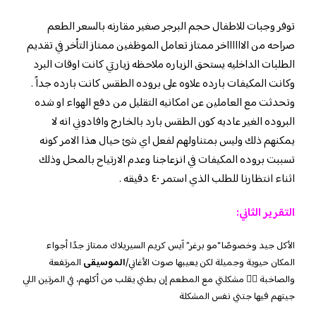
توفر وجبات للاطفال حجم البرجر صغير مقارنه بالسعر الطعم
صراحه من الااااااخر ممتاز تعامل الموظفين ممتاز التأخر في تقديم
الطلبات الداخليه يستحق الزياره ملاحظه زيارتي كانت اوقات البرد
وكانت المكيفات بارده علاوه على بروده الطقس كانت بارده جداً .
وتحدثت مع العاملين عن امكانيه التقليل من دفع الهواء او شده
البروده الغير عاديه كون الطقس بارد بالخارج وافادوني انه لا
يمكنهم ذلك وليس بمتناولهم لفعل اي شئ حيال هذا الامر كونه
تسببت بروده المكيفات في انزعاجنا وعدم الارتياح بالمحل وذلك
اثناء انتظارنا للطلب الذي استمر ٤٠ دقيقه .
التقرير الثاني:
الأكل جيد وخصوصًا “مو برغر” آيس كريم السيريلاك ممتاز جدًا أجواء
المكان حيوية وجميلة لكن يعيبها صوت الأغاني/
الموسيقى
المرتفعة
والصاخبة 👎🏻 مشكلتي مع المطعم إن بطني يقلب من أكلهم، في المرتين اللي
جيتهم فيها جتني نفس المشكلة