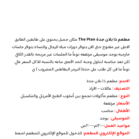
مطعم ذا بلان جدة The Plan
مكان جميل يحتوي على طابقين الطابق
الاعلى غير مفتوح حتى الان يتوفر دورات مياه للرجال وللنساء يتوفر جلسات
خارجيه يوجد موسيقى مرتفعه نوعاً ما الجلسات غير مريحه بالقدر الكافي
لكن تعد مناسبه لتناول وجبه كحد اقصى ساعه بالنسبه للاكل السعر غالي
نوعاً ما لان كل طلب على حده( البرجر البطاطس المشروب ) ي
الاسم
:
مطعم ذا بلان جدة
التص
نيف
:
عائلات – افراد
النوع :
مطعم مأكولات تجمع بين أسلوب الطبخ الأمريكي والمكسيكي
الأسعار
:
مرتفعة
الأطفال
:
مناسب
الموسيقى:
يوجد
مواعيد العمل:
١٢:٠٠م–٢:٠٠ص
الموقع الإلكتروني للمطعم:
للدخول للموقع الإلكتروني للمطعم
اضغط