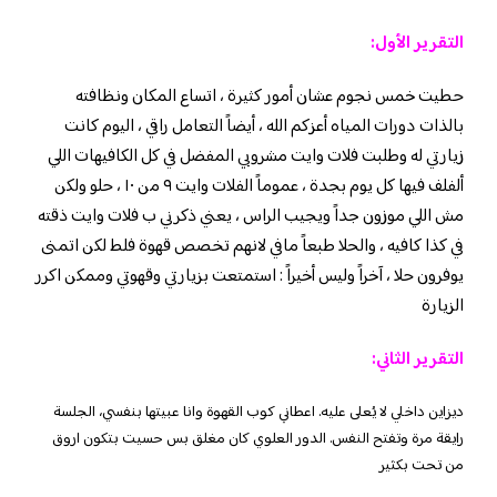
التقرير الأول:
حطيت خمس نجوم عشان أمور كثيرة ، اتساع المكان ونظافته
بالذات دورات المياه أعزكم الله ، أيضاً التعامل راقي ، اليوم كانت
زيارتي له وطلبت فلات وايت مشروبي المفضل في كل الكافيهات اللي
ألفلف فيها كل يوم بجدة ، عموماً الفلات وايت ٩ من ١٠ ، حلو ولكن
مش اللي موزون جداً ويجيب الراس ، يعني ذكرني ب فلات وايت ذقته
في كذا كافيه ، والحلا طبعاً مافي لانهم تخصص قهوة فلط لكن اتمنى
يوفرون حلا ، آخراً وليس أخيراً : استمتعت بزيارتي وقهوتي وممكن اكرر
الزيارة
التقرير الثاني:
ديزاين داخلي لا يُعلى عليه. اعطاني كوب القهوة وانا عبيتها بنفسي، الجلسة
رايقة مرة وتفتح النفس. الدور العلوي كان مغلق بس حسيت بتكون اروق
من تحت بكثير