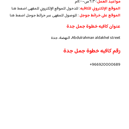
مواعيد العمل
:
٦:٣٠ص–١١:٠٠م
الموقع الإلكتروني للكافيه
: للدخول للموقع الإلكتروني للمقهى
اضغط هنا
الموقع على خرائط جوجل
: للوصول للمقهى عبر خرائط جوجل
اضغط هنا
عنوان كافيه خطوة جمل جدة
Abdulrahman aldakhel street، النهضة، جدة
رقم كافيه خطوة جمل جدة
966920000689+