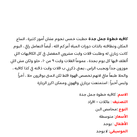
كافيه خطوة جمل جدة
حطيت خمس نجوم عشان أمور كثيرة ، اتساع
المكان ونظافته بالذات دورات المياه أعزكم الله ، أيضاً التعامل راقي ، اليوم
كانت زيارتي له وطلبت فلات وايت مشروبي المفضل في كل الكافيهات اللي
ألفلف فيها كل يوم بجدة ، عموماً الفلات وايت ٩ من ١٠ ، حلو ولكن مش اللي
موزون جداً ويجيب الراس ، يعني ذكرني ب فلات وايت ذقته في كذا كافيه ،
والحلا طبعاً مافي لانهم تخصص قهوة فلط لكن اتمنى يوفرون حلا ، آخراً
وليس أخيراً : استمتعت بزيارتي وقهوتي وممكن اكرر الزيارة
الاسم
: كافيه خطوة جمل جدة
التصنيف
: عائلات – افراد
النوع
:
محامص البن
الأسعار
:
متوسطة
الأطفال
:
يوجد
الموسيقى
:
لا يوجد