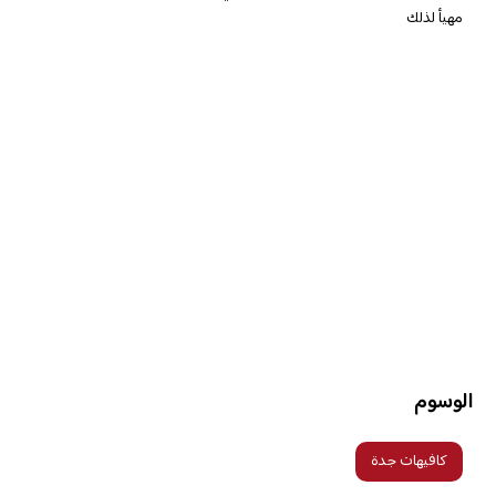
مهيأ لذلك
الوسوم
كافيهات جدة