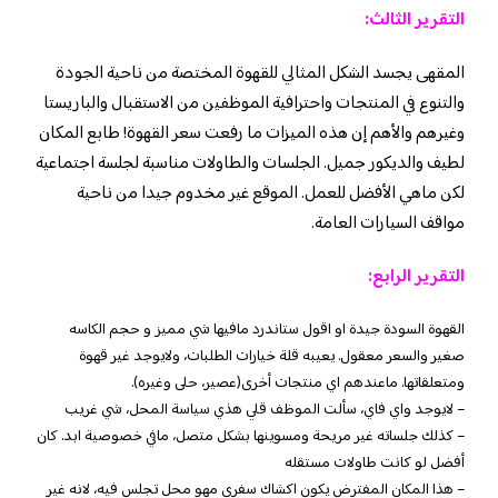
التقرير الثالث:
المقهى يجسد الشكل المثالي للقهوة المختصة من ناحية الجودة
والتنوع في المنتجات واحترافية الموظفين من الاستقبال والباريستا
وغيرهم والأهم إن هذه الميزات ما رفعت سعر القهوة! طابع المكان
لطيف والديكور جميل. الجلسات والطاولات مناسبة لجلسة اجتماعية
لكن ماهي الأفضل للعمل. الموقع غير مخدوم جيدا من ناحية
مواقف السيارات العامة.
التقرير الرابع:
القهوة السودة جيدة او اقول ستاندرد مافيها شي مميز و حجم الكاسه
صغير والسعر معقول. يعيبه قلة خيارات الطلبات، ولايوجد غير قهوة
ومتعلقاتها. ماعندهم اي منتجات أخرى(عصير، حلى وغيره).
– لايوجد واي فاي، سألت الموظف قلي هذي سياسة المحل، شي غريب
– كذلك جلساته غير مريحة ومسوينها بشكل متصل، مافي خصوصية ابد. كان
أفضل لو كانت طاولات مستقله
– هذا المكان المفترض يكون اكشاك سفري مهو محل تجلس فيه، لانه غير