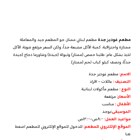
مطعم غوديز جدة
مطعم لبناني ممتاز. جو المطعم جيد والمعاملة
ممتازة واحترافية. كمية الأكل مشبعة جداً، ولكن السعر مرتفع شوية. الأكل
لذيذ بشكل عام: طلبنا حمص (ممتاز) وتبولة (جيدة) وشاورما دجاج (جيدة
جداً)، ونصف كيلو كباب لحم (ممتاز).
الاسم
:
مطعم غوديز جدة
التصن
يف
:
عائلات – افراد
النوع :
مطعم مأكولات لبنانية
الأسعار
:
مرتفعة
الأطفال
:
مناسب
الموسيقى:
يوجد
مواعيد العمل:
٨:٠٠ص–١٢:٠٠ص
الموقع الإلكتروني للمطعم:
للدخول للموقع الإلكتروني للمطعم
اضغط
هنا