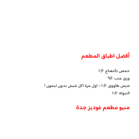
أفضل اطباق المطعم
حمص بالنعناع ١٠/١٠
ورق عنب ٩/١٠
شيش طاووق ١٠/١٠ – اول مرة اكل شيش بدون ليمون !
التبوله ١٠/١٠
منيو مطعم غوديز جدة