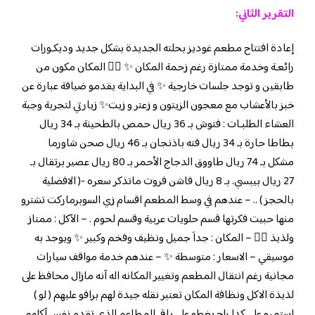
التقرير الثاني:
إعادة افتتاح مطعم غوديز بحلته الجديدة بشكل جديد وديكـورات
رائعـة وخدمة ممتازة رغم زحمة المكان ✨ 👌🏼 المكان مكون من
طابقين و توجد جلسات خارجية ✨ في البداية يقدمو ضيافة عبارة عن
خبز بالأعشاب مع معجون الزيتون و زعتر و زيت✨ زيارتي لتجربة وجبة
العشاء الطلبـات : فتوش بـ 36 ريال حمص بالطحينة بـ 34 ريال
بطاطا حارة بـ 34 ريال فته باذنجان بـ 46 ريال صحن شاورما
مشكل بـ 74 ريال طاووق الدجاج الأحمر بـ 80 ريال عصير برتقال بـ
27 ريال بيبسي. بـ 8 ريال فاشن فروت ماتذكر سعره -( الافضلية
بالحجز ) .. – عندهم في وسط المطعم اقسام زي السوبرماركت تشترو
منها حبيت فكرتها قسم حلويات عربية وقسم لحوم . – الآكل : ممتاز
ولذيذ 👌🏼 – المكان : جداَ جميل ونظيف وفخم وكبير ✨ ويوجد به
موسيقي – الاسعار : متوسطة ✨ – عندهم خدمة مواقف سيارات
مجانية رغم انتقال المطعم وتغيير المكانه اله آنه مازال محافظ على
لذيذة الاكل ونظافة المكان تعتبر نقله جيدة لهم برافو عليهم ( لو )
استمرو على كدا راح يغطو على باقي المطاعم الذى تقدم نفس آكلهم