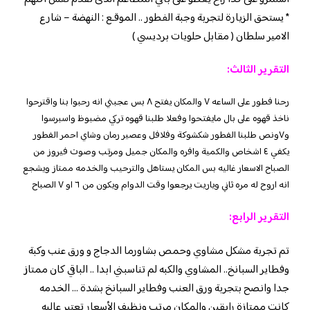
* يستحق الزيارة لتجربة وجبة الفطور .. الموقـع : النهضة – شارع
الامير سلطان ( مقابل حلويات برديسي )
التقرير الثالث:
رحنا فطور على الساعه ٧ والمكان يفتح ٨ بس عجبني انه رحبوا بنا واقترحوا
ناخذ قهوه على بال مايفتحوا وفعلا طلبنا قهوه تركي مضبوظ واسبرسوا
و٧ونص طلبنا الفطور شكشوكة وفلافل وعصير رمان وشاي احمر الفطور
يكفي ٤ اشخاص والكمية وافره والمكان جميل ومرتب وصوت فيروز من
الصباح الاسعار غاليه بس المكان يستاهل والترحيب والخدمه ممتاز ويشجع
انه اروح له مره ثاني وياريت يرجعوا وقت الدوام ويكون من ٦ او ٧ الصباح
التقرير الرابع:
تم تجربة مشكل مشاوي وحمص بشاورما الدجاج و ورق عنب وكبة
وفطاير السبانخ.. المشاوي والكبه لم تناسبني ابدا .. الباقي كان ممتاز
جدا وانصح بتجربة ورق العنب وفطاير السبانخ بشدة … الخدمه
كانت ممتازة رايقين والمكان مرتب ونظيف الأسعار تعتبر عاليه