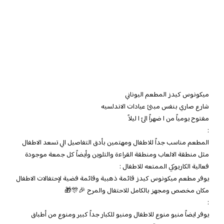
ميكونوس كيدز المطعم اليوناني
شارع صاري بنفس مبنئ عيادات الاندلسيه
مفتوح يومياً من ١ ضهراً الئ ١ ليلاً
:
المطعم مناسب جداً للاطفال ومهتمين بأدق التفاصيل الي تسعد الاطفال
مثل منطقة الالعاب ومنطقة القراءة والتلوين وأيضاً كل جمعة موجودة
فعالية الكاريوكي الممتعه للاطفال :
يوفر مطعم ميكونوس كيدز قائمة ذهبية وقائمة فضية لإحتفالات الاطفال
مكان مخصص ومجهز بالكامل للاحتفال والمرح 🎉🎊🎁
:
يوفر ايضاً منيو منوع للاطفال ومنيو للكبار جداً كبير ومنوع من أطباق