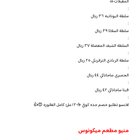
المقبلات🥗
:
سلطة اليونانيه ٣٦ ريال
:
سلطة السلاثا ٣٩ ريال
:
السلطة الشيف المفضلة ٣٧ ريال
:
سلطة الزبادي التزاتزيكي ٢٥ ريال
:
الجمبري ساجاناكي ٤٤ ريال
:
فيتا ساجاناكي ٤٢ ريال
:
لاتنسو تطلبو خصم جده كوفي ☕️٢٠٪؜علئ كامل الفاتوره 😍👍
منيو مطعم ميكونوس