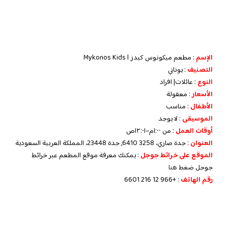
الإسم
: مطعم ميكونوس كيدز
l
Mykonos Kids
التصنيف
: يوناني
النوع
: عائلات| افراد
الأسعار
: معقولة
الأطفال
: مناسب
الموسيقى
: لا يوجد
أوقات العمل
: من ١:٠٠م–١٢:٠١ص
العنوان
: جدة صاري، 3258 6410, جدة 23448، المملكة العربية السعودية
الموقع على خرائط جوجل
: يمكنك معرفة موقع المطعم عبر خرائط
جوجل
ضغط هنا
رقم الهاتف
: +966 12 216 6601