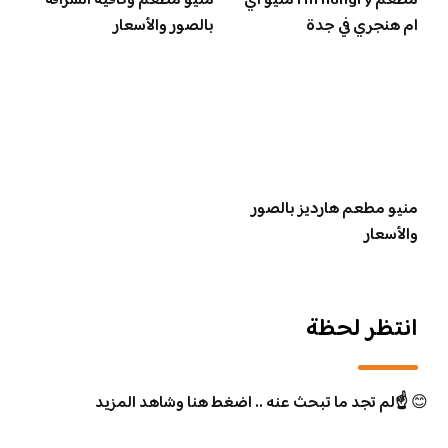
مطعم I’m hungry منيو اي
منيو مطعم وكافيه الشرافة
ام هنجري في جدة
بالصور والأسعار
منيو مطعم هارديز بالصور
والأسعار
انتظر لحظة
😊
☝️لم تجد ما تبحث عنه .. اضغط هنا وشاهد المزيد