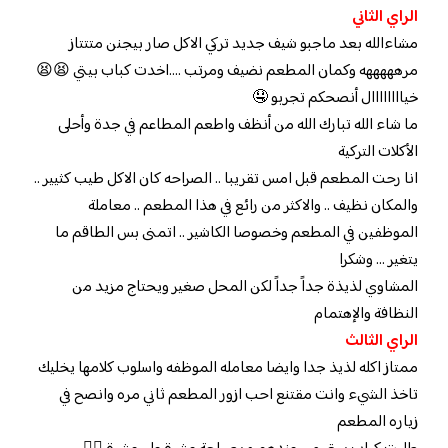
الراي الثاني
مشاءالله بعد ماجبو شيف جديد تركي الاكل صار بيجنن متتتاز
مرهههههه وكمان المطعم نضيف ومرتب ….اخدت كباب بيتي 😫😫
خياااااااال أنصحكم تجربو 🤤
‏ما شاء الله تبارك الله من أنظف واطعم المطاعم في جدة وأحلى
الأكلات التركية
انا رحت المطعم قبل امس تقريبا .. الصراحه كان الاكل طيب كثيير ..
والمكان نظيف .. والاكثر من رائع في هذا المطعم .. معاملة
الموظفين في المطعم وخصوصا الكاشير .. اتمنى بس الطاقم ما
يتغير … وشكرا
المشاوي لذيذة جداً جداً لكن المحل صغير ويحتاج مزيد من
النظافة والإهتمام
الراي الثالث
ممتاز اكله لذيذ جدا وايضا معامله الموظفه واسلوب كلامها يخليك
تاخذ الشيء وانت مقتنع احب ازور المطعم ثاني مره وانصح في
زياره المطعم