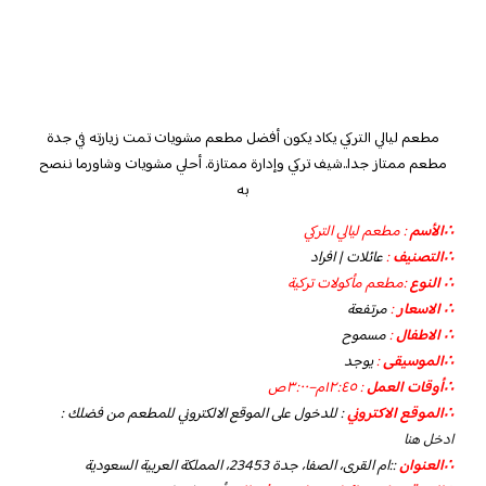
مطعم ليالي التركي
يكاد يكون أفضل مطعم مشويات تمت زيارته في جدة
مطعم ممتاز جدا..شيف تركي وإدارة ممتازة. أحلي مشويات وشاورما ننصح
به
∴الأسم
: مطعم ليالي التركي
∴التصنيف
:
عائلات | افراد
∴ النوع
:مطعم مأكولات تركية
∴ الاسعار
:
مرتفعة
∴ الاطفال
:
مسموح
∴الموسيقى
:
يوجد
‏∴أوقات العمل
: ١٢:٤٥م–٣:٠٠ص
∴الموقع الاكتروني
: للدخول على الموقع الالكتروني للمطعم من فضلك :
ادخل هنا
∴العنوان
::ام القرى، الصفا، جدة 23453، المملكة العربية السعودية