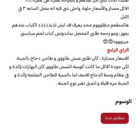
طلبت كباب بيتي من عندهم و بصراحة عشرة على عشرة 👍🏼
الاكل ممتاز والأسعار حلوة. واحلى شي فيه انه يقفل الساعه ٣ في
الليل
هالمطعم مظلوووم محد يعرف قد ايش لذيذذذذد الكباب عندهم
يفوز ، ومو زحمه طلبي المفضل ساندوتش كباب لحم سبايسي
جربوووه😍😍
الراي الرابع
الاسعار ممتازة ، كان طلبي شيش طاووق و طاجن دجاج بالجبنة
لكن جودة الاكل ما كانت كويسة الشيش طاووق كان البهارات زائدة و
في عظام وسط الدجاج للاسف اما بالنسبة للطاجن الصلصة زائدة و
الجبنة مره قليلة و اتمنى تغير نوع الجبنة .
الوسوم
مطاعم جدة