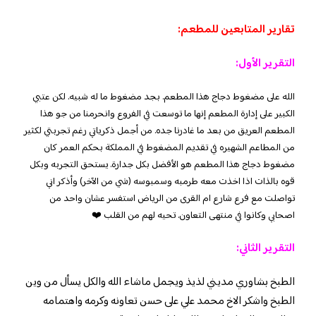
تقارير المتابعين للمطعم:
التقرير الأول:
الله على مضغوط دجاج هذا المطعم. بجد مضغوط ما له شبيه. لكن عتبي
الكبير على إدارة المطعم إنها ما توسعت في الفروع وانحرمنا من جو هذا
المطعم العريق من بعد ما غادرنا جده. من أجمل ذكرياتي رغم تجربتي لكثير
من المطاعم الشهيره في تقديم المضغوط في المملكة بحكم العمر كان
مضغوط دجاج هذا المطعم هو الأفضل بكل جدارة. يستحق التجربه وبكل
قوه بالذات اذا اخذت معه طرمبه وسمبوسه (شي من الآخر) وأذكر اني
تواصلت مع فرع شارع ام القرى من الرياض استفسر عشان واحد من
اصحابي وكانوا في منتهى التعاون. تحيه لهم من القلب ❤️
التقرير الثاني:
الطبخ بشاوري مديني لذيذ ويجمل ماشاء الله والكل يسأل من وين
الطبخ واشكر الاخ محمد علي على حسن تعاونه وكرمه واهتمامه