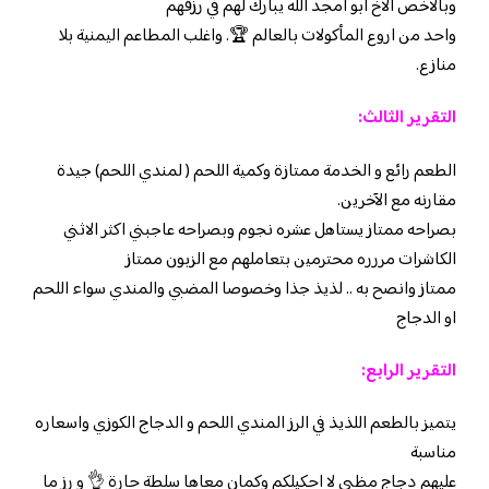
وبالاخص الاخ ابو امجد الله يبارك لهم في رزقهم
واحد من اروع المأكولات بالعالم 🏆. واغلب المطاعم اليمنية بلا
منازع.
التقرير الثالث:
الطعم رائع و الخدمة ممتازة وكمية اللحم ( لمندي اللحم) جيدة
مقارنه مع الآخرين.
بصراحه ممتاز يستاهل عشره نجوم وبصراحه عاجبني اكثر الاثني
الكاشرات مررره محترمين بتعاملهم مع الزبون ممتاز
ممتاز وانصح به .. لذيذ جذا وخصوصا المضبي والمندي سواء اللحم
او الدجاج
التقرير الرابع:
يتميز بالطعم اللذيذ في الرز المندي اللحم و الدجاج الكوزي واسعاره
مناسبة
عليهم دجاج مظبي لا احكيلكم وكمان معاها سلطة حارة 👌 و رز ما