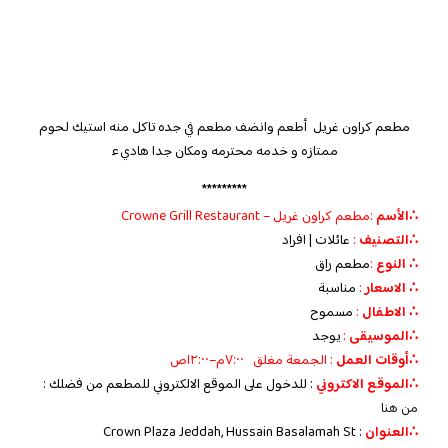
مطعم كراون غريل أطعم وانضف مطعم في جده تاكل منه استيك لحوم
ممتازه و خدمه محترمه ومكان جدا هاديء
*********
∴الأسم
:مطعم كراون غريل – Crowne Grill Restaurant
∴التصنيف
:
عائلات | افراد
∴ النوع
:
مطعم راق
∴ الاسعار
:
مناسبة
∴ الاطفال
:
مسموح
∴الموسيقى
:
يوجد
‏∴أوقات العمل
: الجمعة مغلق ٧:٠٠م–١٢:٠٠ص
∴الموقع الاكتروني
: للدخول على الموقع الالكتروني للمطعم من فضلك :
من هنا
∴العنوان
:
Crown Plaza Jeddah, Hussain Basalamah St