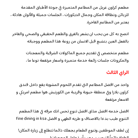
مطعم كراون غريل من المطاعم المتميزة في جودة الأطباق المقدمة
للزبائن ونظافة المكان وجمال الديكورات ، الجلسات جميلة والألوان هادئة ،
يعتبر من المطاعم الفاخرة.
انصح به كل من يحب ان يشعر بالفرق والطعم الحقيقي والصحي والفاخر
بالفعل العين بتشبع قبل الانسان من روعة هذا المطعم ووجباته
مطعم متخصص في تقديم جميع الماكولات الشرقية والمعجنات
والمكرونات جلسات رائعة خدمة متميزة واسعار مرتفعة نوعا ما ،
الراي الثالث
واحد من افضل المطاعم التي تقدم اللحوم المشوية يقع داخل فندق
كراون بلازا وفي منطقة حيوية وقريبة من الكورنيش هوا مطعم امريكي و
الاسعار مرتفعة
افضل خدمه افضل مذاق افضل تنوع تحس انك مرفه في هذا المطعم
التنوع طيب بدءا باالاصناف و طريه الطهي و افضل fine dining in ksa
إن لطف الموظفين وتنوع الطعام يجعلك دائما تتطلع إلى زيارة المكان!
الطهاة دائماً الترحيب ، يجب أن تحاول المعجنات!