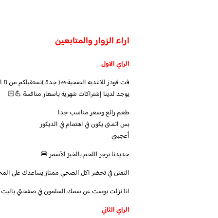
اراء الزوار والمتابعين
الراي الاول
فت فودز للاغديه الصحية🥗( جدة )نستقبلكم من 8 الصباح الى 12 الليل 😍
يوجد لدينا إشتراكات شهرية باسعار منافسة 💪🏻
طعم رائع وسعر مناسب جدا
بس اتمنى يكون في اهتمام في الديكور
أعجبني
جديدنا برجر اللحم بالخبز الأسمر 🍔
التفنن في تحضر اكل الصحي ممتاز يساعدك على المحاف
انا نزلت بوست عن سمك السلمون في صفحتي ياليت ت
الراي الثاني