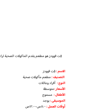
فِت فوودز هو مطعم يقدم الماكولات الصحية لراغب
الاسم :
فِت فوودز
التصنيف :
مطعم مأكولات صحية
النوع :
أفراد وعائلات
الأسعار :
متوسطة
الأطفال :
مسموح
الموسيقى :
يوجد
أوقات العمل :
٨:٠٠ص–١٢:٠٠ص