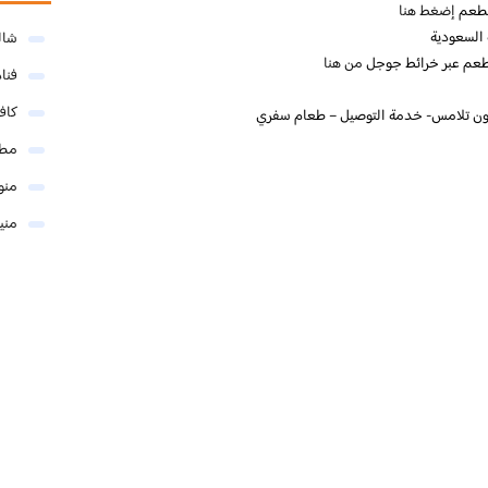
لمطعم
إضغط هنا
شال
طعم عبر خرائط جوجل
من هنا
فنا
كاف
بدون تلامس- خدمة التوصيل – طعام سفري
مطا
منو
مني