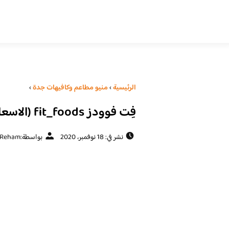
الرئيسية
›
منيو مطاعم وكافيهات جدة
›
فِت فوودز fit_foods (الاسعار المنيو الموقع)
نشر في: 18 نوفمبر، 2020
بواسطة:
Reham