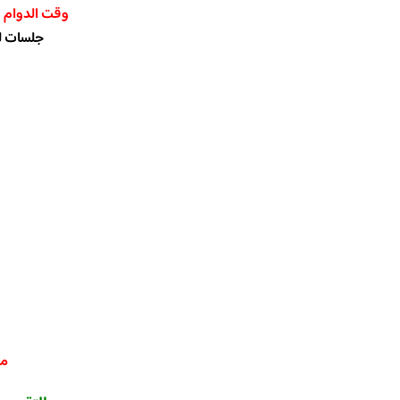
وقت الدوام
:
جلسات لل
مط