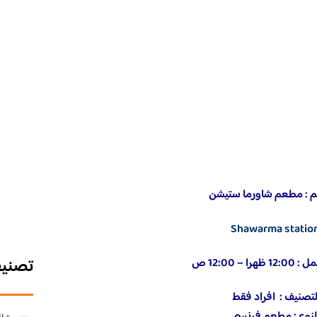
م : مطعم شاورما ستيشن
statio
تصني
ا – 12:00 ص
تصنيف : افراد فقط
النوع : مطعم فرنسي