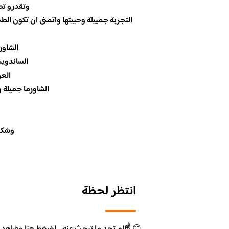
وتقدرو تطلبو
التجربة جمييلة وحبيتها واتمنى ان تكون ا
الشاور
الساندويش ب
العرب
الشاورما جميلة و
وشكرآ
انتظر لحظة