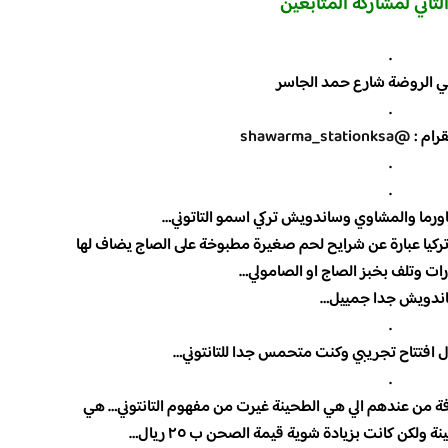
الثاني لمشاركة المتابعين
.
ي الروضة شارع حمد الجاسر
.
رام :
@shawarma_stationksa
.
.
ما والمشاوي وساندويش تركي اسمو التاتوني…
كيا عبارة عن شرايح لحم صغيرة مطبوخة على الصاج يضاف لها
ات وتلف بخبز الصاج او الصامولي…
ندويش جدا جمييل…
.
 افتتاح تجريبي وكنت متحمس جدا للتانتوني…
.
فة من عندهم الي هي الطحينة غيرت من مفهوم التانتوني… هي
لكن كانت بزيادة شوية قيمة الصحن ب ٢٥ ريال…