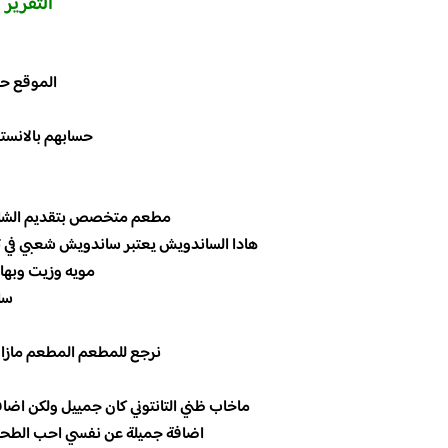
التقرير 
الموقع ح
حسابهم بالانستق
مطعم متخصص بتقديم الشاور
هادا الساندويش يعتبر ساندويش شعبي في تر
مويه وزيت وبهار
سا
نرجع للمطعم المطعم مازال
ماخاب ظني التانتوني كان جمييل ولكن اضا
اضافة جميلة عن نفسي احب الطحينة و