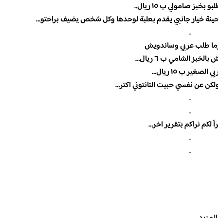
 بخبز صامولي ب ١٥ ريال..
لطحينة خيار جانبي يقدم بعلبة لوحدها وكل شخص يضيف براحتو…
.
ما طلب عربي وساندويش
الخبز الشامي ب ٦ ريال…
ي الصغير ب ١٥ ريال…
لكن عن نفسي حبيت التانتوني اكتر…
.
.
 لكم نراكم بتقرير اخر…
.
.