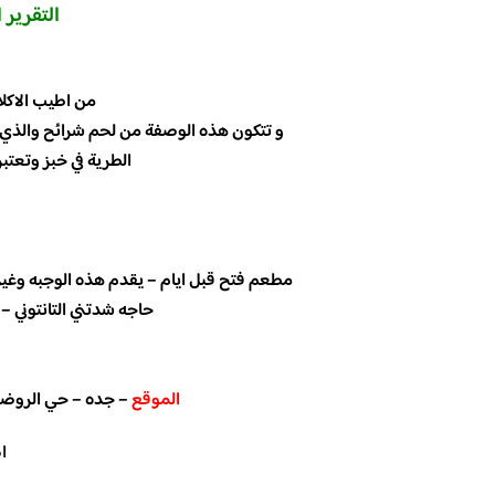
التقرير 
من اطيب الاكلا
و تتكون هذه الوصفة من لحم شرائح والذي ي
الطرية في خبز وتعتبر
مطعم فتح قبل ايام – يقدم هذه الوجبه وغيره
حاجه شدتني التانتوني – تقدم ساندوتش 
الموقع
– جده – حي الروضه 
ا