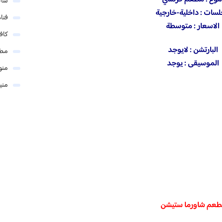
شال
سات : داخلية-خارجية
فنا
الاسعار : متوسطة
كاف
‏ البارتشن : لايوجد
مطا
‏ الموسيقى : يوجد
منو
مني
عم شاورما ستيشن