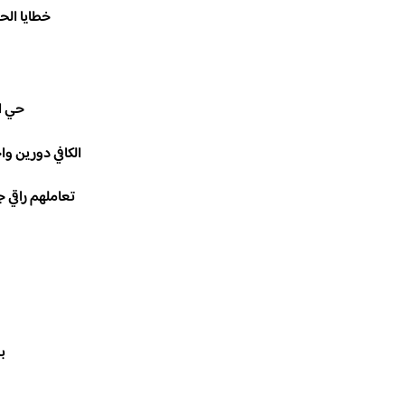
 قهوة🌿☕️.
زينه
 وبدون موسيقى
🏻 تقيمهم ١٠١٠
٤