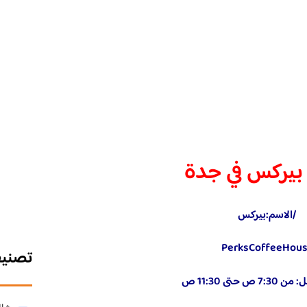
 بيركس في جدة
/الاسم:بيركس
PerksCoffeeHou
تصني
 حتى 11:30 ص