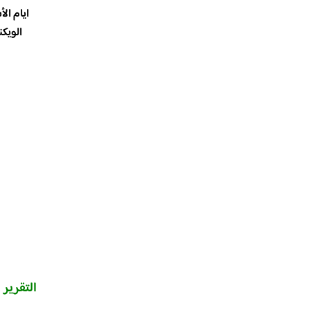
ايام الأسبوع م
الويكند من :30
التقرير 