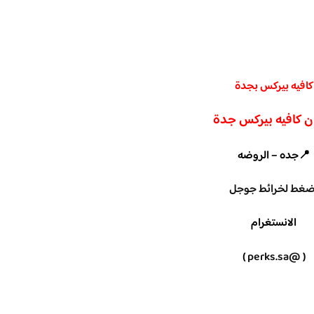
كافيه بيركس بجدة
ن كافيه بيركس جدة
📍جده – الروضه
ضغط لخرائط جوجل
الانستغرام
)
@perks.sa
(