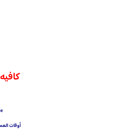
كافيه
se
أوقات العمل: من 7:30 ص