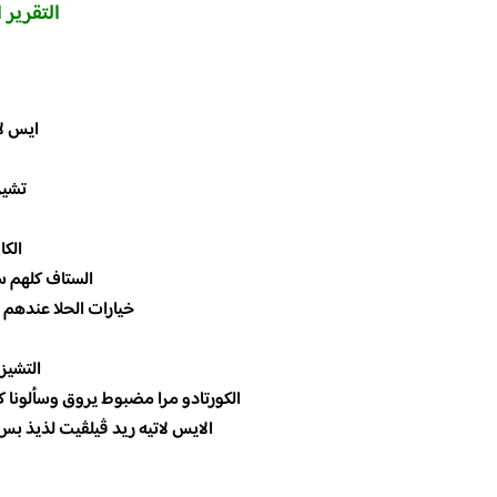
التقرير 
⠀ ⠀⠀ ⠀⠀ ⠀
ايس لاتي
تشيز ك
الكا
الستاف كلهم 
خيارات الحلا عندهم 
التشيز
الكورتادو مرا مضبوط يروق وسألونا كي
الايس لاتيه ريد ڤيلڤيت لذيذ ب