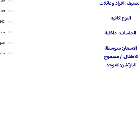
شال
صنيف: افراد وعائلات
فنا
النوع:كافيه
كاف
مطا
الجلسات: داخلية
منو
الاسعار: متوسطة
مني
الاطفال: / مسموح
البارتشن: لايوجد