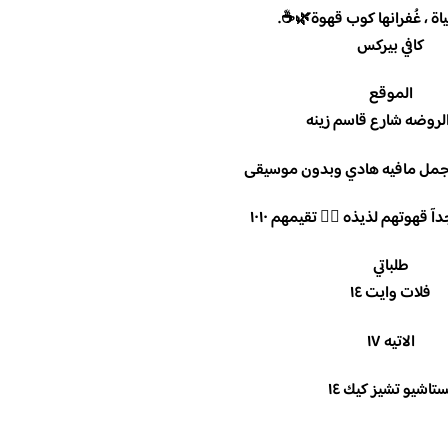
خطايا الحياة ، غُفرانها كوب
كافي بيركس
الموقع
حي الروضه شارع قاسم 
الكافي دورين واجمل مافيه هادي
تعاملهم راقي جدآ قهوتهم لذيذه 
طلباتي
فلات وايت ١٤
الاتيه ١٧
بستاشيو تشيز كيك ١