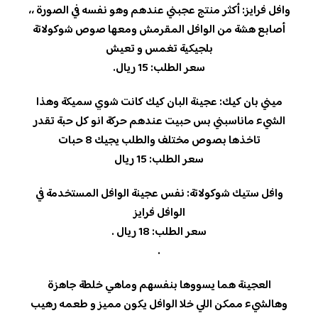
وافل فرايز: أكثر منتج عجبني عندهم وهو نفسه في الصورة ،،
أصابع هشة من الوافل المقرمش ومعها صوص شوكولاتة
بلجيكية تغمس و تعيش
سعر الطلب: 15 ريال.
ميني بان كيك: عجينة البان كيك كانت شوي سميكة وهذا
الشيء ماناسبني بس حبيت عندهم حركة انو كل حبة تقدر
تاخذها بصوص مختلف والطلب يجيك 8 حبات
سعر الطلب: 15 ريال
وافل ستيك شوكولاتة: نفس عجينة الوافل المستخدمة في
الوافل فرايز
سعر الطلب: 18 ريال .
.
العجينة هما يسووها بنفسهم وماهي خلطة جاهزة
وهالشيء ممكن اللي خلا الوافل يكون مميز و طعمه رهيب