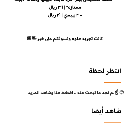
ممتازه” | ٣٦ ريال
– ٢ بيبسي | ١٩ ريال
.
.
كانت تجربه حلوه ونشوفكم على خير 👋🏽
.
انتظر لحظة
😊
☝️لم تجد ما تبحث عنه .. اضغط هنا وشاهد المزيد
شاهد أيضا