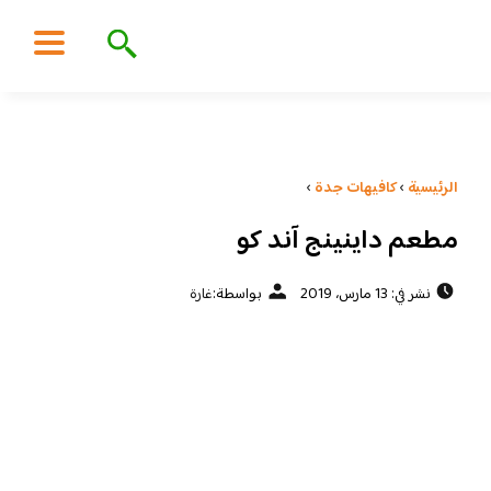
الرئيسية
›
كافيهات جدة
›
مطعم داينينج آند كو
نشر في: 13 مارس، 2019
بواسطة:
غارة