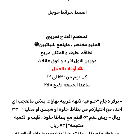
اضغط لخرائط جوجل
.
.
المطعم افتتاح تجريبي
المنيو مختصر ، ماينفع للنباتيين😁
الطاقم لطيف و المكان مريح
دورين الاول افراد و فوق عائلات
🕰 أوقات العمل
كل يوم من ١:٣٠ الى ١٢
ماعدا الجمعه يفتح ٢:١٥
.
– برقر دجاج “حلو فيه نكهه غريبه بهارات يمكن ماتعجب اي
احد ، مع اختياركم من بطاطا حلوه او شيبس او مقليه” | ٣٣
ريال – ريش غنم “٥ قطع مع بطاطا حلوه ، طّيب و الكميه
مشبعه” | ٨٢ ريال
– سلطه مكسيكان بينز “مره لذيذه حبيتها واضافة الجبنه