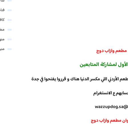
شال
فنا
كاف
مطا
منو
مني
مطعم وازاب دوج
لأ
ول لمشاركة المتابعين
 الأردني اللي مكسر الدنيا هناك و قرروا يفتحوا في جدة
سابهم ع الانستغرام
@wazzupdog.s
ان
مطعم وازاب دوج