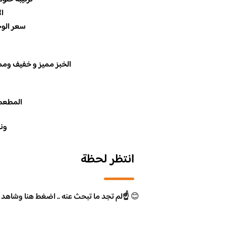
ال
سعر الوجبة 
الخبز مميز و خفيف وم
المطعم 
ونش
انتظر لحظة
😊
☝️لم تجد ما تبحث عنه .. اضغط هنا وشاهد 