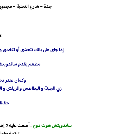
جدة – شارع التحلية – مجمع ني
2
إذا جاي على بالك تتعشى أو تتغدى و
مطعم يقدم ساندويتش 
وكمان تقدر تخ
زي الجبنة و البطاطس والريلش و ا
حقيقي
ساندويتش هوت دوج
: أضفت عليه ٥ إضافات وهي الجبنة و الماسترد و المايونيز و البطاطس و الذرة
تركيبة حلوة