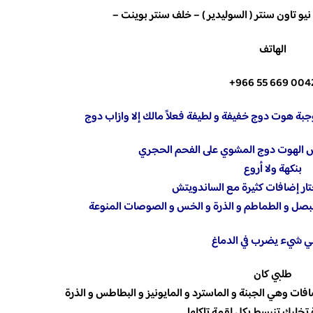
و تاون سنتر ( السوليدير ) – خلف سنتر بوينت –
الهاتف
+966 55 669 004
جبة هوت دوج خفيفة و لطيفة فعلاً مالك إلا وازاب دوج
الهوت دوج المشوي على الفحم الحجري
بنكهة ولا أروع
تار إضافات كثيرة مع الساندويتش
لبصل و الطماطم و الذرة و الخس و الصوصات المنوعة
 شيء يضرب في الدماغ
طلبي كان
 تخليك تنبسط بكل لقمة تاكلها