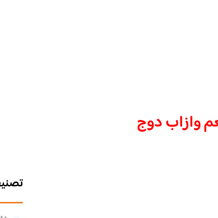
 وازاب دوج
تصني