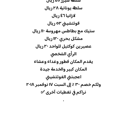
سلطة سيزر ٤٥ ريال
سلطة يونانية ٢٨ ريال
لازانيا ٤٦ ريال
فوتتشيني ٥٢ ريال
ستيك مع بطاطس مهروسة ١١٠ ريال
مشكل بحري ١٢٠ ريال
عصيرين كوكتيل للواحد ٢٠ ريال
الرأي الشخصي
يقدم المكان فطور وغداء وعشاء
المكان كبير والخدمة جيدة
اعجبتني الفوتتشيني
ولكم خصم ٣٠ ٪؜ إلى السبت ١٧ نوفمبر ٢٠١٨
نراكم في تغطيات آخرى ✅
.