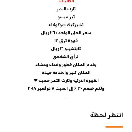
الطلبات
تارت التمر
تيراميسو
تشيزكيك شوكولاته
سعر الحلى الواحد : ٢٦ ريال
قهوة تركي ١٢
كابتشينو ١٦ ريال
الرأي الشخصي
يقدم المكان فطور وغداء وعشاء
المكان كبير والخدمة جيدة
القهوة التركية وتارت التمر جميلة ❤
ولكم خصم ٣٠ ٪؜ إلى السبت ٧ نوفمبر ٢٠١٨
.
انتظر لحظة