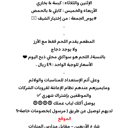
الإثنين والثلاثاء : كبسة & بخاري
الأربعاء والخميس : كابلي & بالحمص
#يوم_الجمعة : من إختيار الشيف 👆🏻
.
.
المطعم يقدم اللحم فقط مع الأرز
ولا يوجد دجاج
بالنسبةلـ اللحم هو سواكني محلي ذبح اليوم ❤️
الأسعار للوجبة الواحد : ٤٩ ريال .
.
وعلى أتم الإستعداد للمناسبات والولائم
ومايميزهم عندهم نظام الإعاشة لقروبات الشركات
والموظفين بإشتراك شهري ✅
يوصل أكلك لباب عملك 😍😍😍😍
لديهم توصيل عن طريق ( مرسول )بخصومات خاصة✨
الموقع
شارع الأربعين – مقابل مدارس المنارات