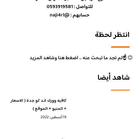
للتواصل : 0593919581
حسابهم :
@naji4rl
انتظر لحظة
😊
☝️لم تجد ما تبحث عنه .. اضغط هنا وشاهد المزيد
شاهد أيضا
كافيه وورك اند كو جدة ( الاسعار
+ المنيو + الموقع )
19 أغسطس، 2022