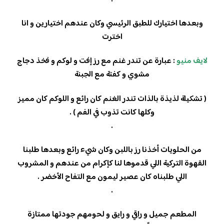
وبعدها اختيارك للطبق الرئيسي وكان عندهم اختيارين و انا
اخترت
لايف منيو
: عبارة عن تندر غنم مع رز إفت و لوكم و فخذ دجاج
مشوي و كفتة مع الجبنة
( تشكيلة لذيذة بالذات تندر الغنم كان رائع و اللوكم كان مميز
وكلها كانت تذوب في الفم ) .
.
من الحلويات أخذنا رز باللبن وكان شيء رائع وبعدها طلبنا
القهوة التركية اللي قدموها لنا كإكرام من عندهم و المشروب
اللي طلبناه كان عصير ليمون مع التفاح الأخضر .
.
المطعم جميل و راقي و رايق و لحومهم جودتها ممتازة