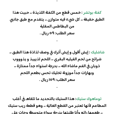
.
كفتة بوتشر
: خمس قطع من الكفتة اللذيذة ،، حبيت هذا
الطبق حقيقة ،، كل شيء فيه متوازن ،، يتقدم مع طبق جانبي
من البطاطس المقلية
سعر الطلب: ٥٩ ريال .
.
شاشليك
: إيش أقول و إيش أترك في وصف لذاذة هذا الطبق ،،
شرائح من لحم الفيليه البقري ،، اللحم لذيييذ و يذوووب
ذوبان في الفم ماشاء الله ،، بدرجة استواء جداً ممتازة ،،
وبهارات جداً موزونة تخليك تحس بطعم اللحم
سعر الطلب: ١٥٩ ريال .
.
توماهوك ستيك
: هذا الستيك بالتحديد ما تلقاهـ في أغلب
المطاعم لأنها تعتبر من القطع الغالية ،، وهو قطعة ريب ستيك
،، طعمها رائع وأنا طلبتها بدرجة سواء متوسطة وجات على