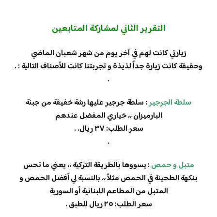
التقرير
الثاني
لمشاركة المتابعين
زيارتي كانت لهم في آخر يوم من شهر شعبان الماضي
وحقيقة كانت زيارة جداً لذيذة و تجربتنا كانت للأصناف التالية : .
.
سلطة الجرجير
: سلطة جرجير عليها رشة خفيفة من جبنة
البارميزان ،، خياري المفضل عندهم
سعر الطلب: ٣٧ ريال. .
.
متبل و حمص
: يسووها بالطريقة التركية ،، يعني ما تحس
بنكهة الطحينة في الحمص مثلاً ،، بالنسبة لي أفضل الحمص و
المتبل من المطاعم اللبنانية أو السورية
سعر الطلب: ٢٥ ريال للطبق .