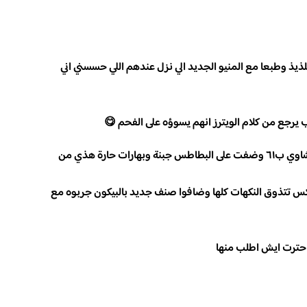
لذيذ وطبعا مع المنيو الجديد الي نزل عندهم اللي حسسني اني
طبعا مستحيل اروح وما اطلب فتوش ١٧ و مشاوي ب٦١ وضفت على البطاطس جبنة وبهارات حارة هذي من
كس تتذوق النكهات كلها وضافوا صنف جديد بالبيكون جربوه مع
 احترت ايش اطلب منها