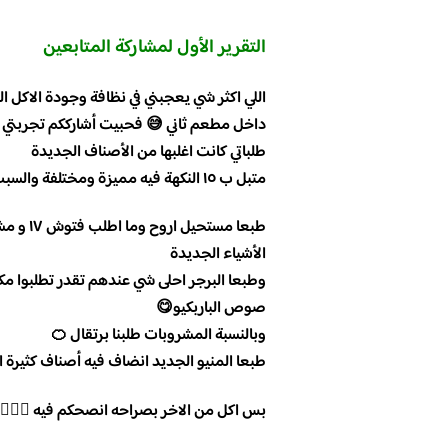
التقرير الأول لمشاركة المتابعين
اللي اكثر شي يعجبني في نظافة وجودة الاكل ال
داخل مطعم ثاني 😅 فحبيت أشارككم تجربتي
طلباتي كانت اغلبها من الأصناف الجديدة
متبل ب ١٥ النكهة فيه مميزة ومختلفة والسبب يرجع من كلام الويترز انهم يسوؤه على الفحم 😋
الأشياء الجديدة
وطبعا البرجر احلى شي عندهم تقدر تطلبوا م
صوص الباربكيو😋
وبالنسبة المشروبات طلبنا برتقال 🍊
طبعا المنيو الجديد انضاف فيه أصناف كثيرة
بس اكل من الاخر بصراحه انصحكم فيه 👍🏻🌹