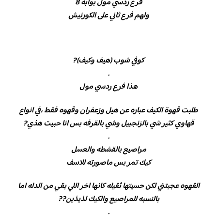
فرع ردسي مول بوابة 8
ولهم فرع ثاني على الكورنيش
كوفي شوب (هيف وكيف)?
.
هذا فرع ردسي مول
طلبت قهوة الكيف عباره عن هيل وزعفران وقهوه فقط ،في انواع
قهاوي كثير شي بالزنجبيل وشي بالقرفه بس انا حبيت هذي?
.
مراصيع بالقشطه والعسل
كيك تمر بس ماصورته للاسف
القهوه عجبتني لكن حسيتها ثقيله كانها اخر اللي بقي من الدله اما
بالنسبه للمراصيع والكيك لذيذين??
.