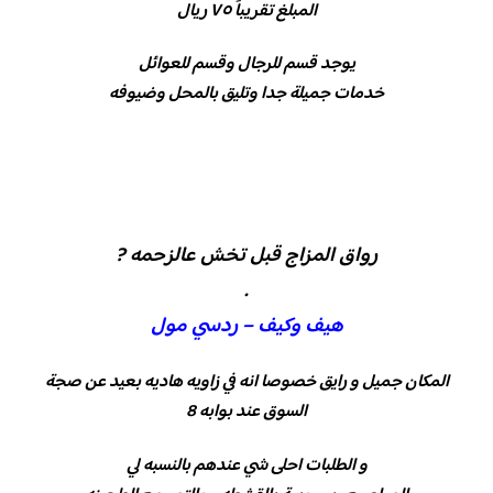
المبلغ تقريباً ٧٥ ريال
يوجد قسم للرجال وقسم للعوائل
خدمات جميلة جدا وتليق بالمحل وضيوفه
رواق المزاج قبل تخش عالزحمه ?
.
هيف وكيف – ردسي مول
المكان جميل و رايق خصوصا انه في زاويه هاديه بعيد عن صجة
السوق عند بوابه 8
و الطلبات احلى شي عندهم بالنسبه لي