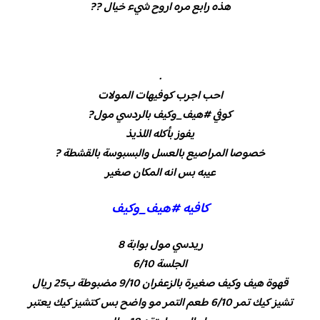
هذه رابع مره اروح شيء خيال ??
.
احب اجرب كوفيهات المولات
كوفي #هيف_وكيف بالردسي مول?
يفوز بأكله اللذيذ
خصوصا المراصيع بالعسل والبسبوسة بالقشطة ?
عيبه بس انه المكان صغير
كافيه #هيف_وكيف
ريدسي مول بوابة 8
الجلسة 6/10
قهوة هيف وكيف صغيرة بالزعفران 9/10 مضبوطة ب25 ريال
تشيز كيك تمر 6/10 طعم التمر مو واضح بس كتشيز كيك يعتبر