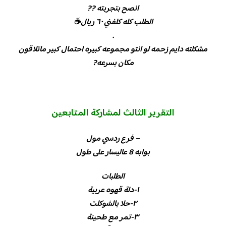
انصح بتجربته ??
الطلب كله كلفني ٦٠ ريال☕
.
مشكلته دايم زحمه لو انتو مجموعه كبيره احتمال كبير ماتلاقون
مكان بسرعه?
التقرير الثالث لمشاركة المتابعين
– فرع ردسي مول
بوابه 8 عاليسار على طول
الطلبات
١-دلة قهوه عربية
٢-حلا بالشوكلت
٣-تمر مع طحينة