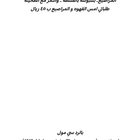
المراصيع.. بسبوسة بالقشطه .. والتمر مع الطحينه
طلباتي امس القهوه و المراصيع ب ٤٥ ريال
بالرد سي مول