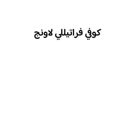
كوفي فراتيللي لاونج