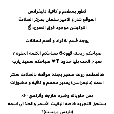
فطور بمطعم و كافية دليفرانس
الموقع شارع الامير سلطان بمركز السلامة
اللوكيشن موجود فوق الصوره ☝
يوجد قسم للافراد و قسم للعائلات
صباحكم ريحته قهوه☕ صباحكم الكلمه الحلوه ?
صباح الحب بليا حدود ❣❤ صباحكم سعيد يارب
هالمطعم روعه صغير بجده موقعه بالسلامه سنتر
اسمه (دليفرانس) يعتبر مطعم و كافية و مخبوزات
بس حلوياته وخبزه طازجه وفرنسي ١٠٠٪‏
يستحق التجربه خاصه البقيت الأسمر والحلا الي اسمه
(باربس بربست)?