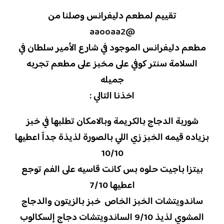
تقييم لمطعم دليفرانس وصلنا من
@aaooaa2
مطعم دليفرانس الموجود في شارع الأمير سلطان في
السلامة سنتر كوفي علی مخبز علی مطعم تجربه
جميله
اخذنا التالي :
شوربة الدجاج بالكريمة وبالامكان تطلبها في خبز
بزياده قيمه الخبز زي اللي بالصورة لذيذة جدآ اعطيها
10/10
بيتزا باجيت حلوه بس كانت قاسيه علی الفم توجع
اعطيها 7/10
ساندويتشات الخبز الخاص خبز بالزيتون والدجاج
المشوي لذيذ 9/10 الساندويتشات دجاج إلسكالوب