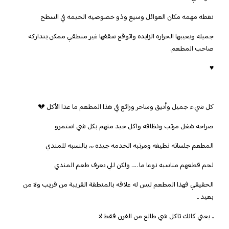
نقطه مهمه مكان العوائل وسيع وذو خصوصيه الخيمه في السطح
جميله ويعيبها الحراره الزايده واتوقع سقفها غير منطقي ممكن يتداركه
صاحب المطعم.
♥
كل شيء جميل وأنيق وساحر ورائع في هذا المطعم ما عدا الأكل 💔
صراحه شغل مرتب ونظافه واكل جيد متهم بكل شي استمرو
المطعم جلساته نظيفه ومرتبه الخدمه جيده ،،، بالنسبه للمندي
لحم قطعهم مناسبه نوعا ما ….. ولكن للي يعرف طعم المندي
الحقيقي فهذا المطعم ليس له علاقه بالمنطقة القريبة من قريب ولا من
بعيد ..
.. يعني كانك تاكل شي طالع من الفرن فقط لا