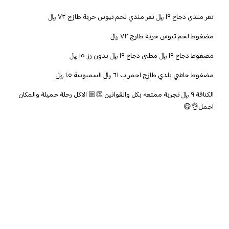
نفر مندي دجاج ١٩ ﷼ نفر مندي لحم تيوس حرية طازج ٧٢ ﷼
مضغوط لحم تيوس حرية طازج ٧٢ ﷼
مضغوط دجاج ١٩ ﷼ مظبي دجاج ١٩ ﷼ بدون رز ١٥ ﷼
مضغوط حاشي بلدي طازج احمر ب ٦١ ﷼ السمبوسة ١.٥ ﷼
الكنافة ٩ ﷼ تجربة ممتعه بكل والقوانين 👏🏼 الاكل رحلة جميلة والمكان
اجمل👌😋