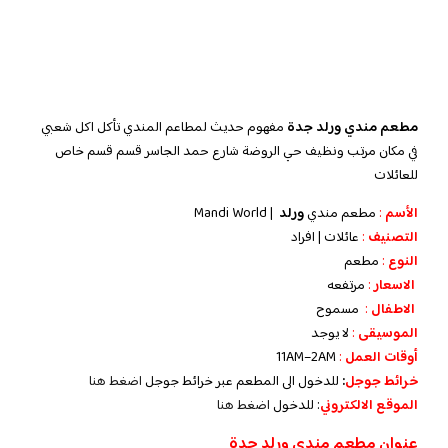
مطعم مندي ورلد جدة
مفهوم حديث لمطاعم المندي تأكل اكل شعبي
في مكان مرتب ونظيف حي الروضة شارع حمد الجاسر قسم قسم خاص
للعائلات
الأسم
:
مطعم مندي
ورلد
| Mandi World
التصنيف
:
عائلات
|
افراد
النوع
:
مطعم
الاسعار
:
مرتفعه
الاطفال
:
مسموح
الموسيقى
:
لا
يوجد
أوقات العمل
:
11AM–2AM
خرائط جوجل
:
للدخول الى المطعم عبر خرائط جوجل
اضغط هنا
الموقع الالكتروني
: للدخول
اضغط هنا
عنوان مطعم مندي ورلد جدة