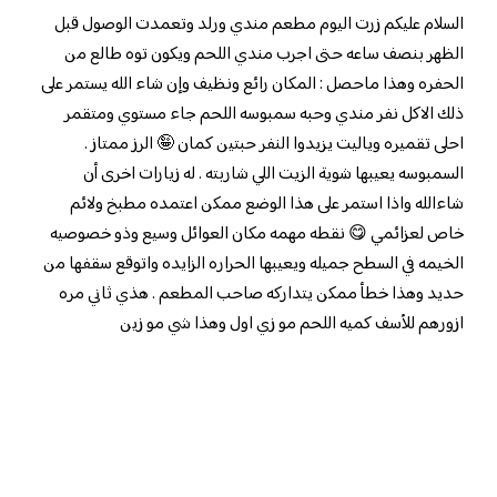
السلام عليكم زرت اليوم مطعم مندي ورلد وتعمدت الوصول قبل
الظهر بنصف ساعه حتى اجرب مندي اللحم ويكون توه طالع من
الحفره وهذا ماحصل : المكان رائع ونظيف وإن شاء الله يستمر على
ذلك الاكل نفر مندي وحبه سمبوسه اللحم جاء مستوي ومتقمر
احلى تقميره وياليت يزيدوا النفر حبتين كمان 🤪 الرز ممتاز .
السمبوسه يعيبها شوية الزيت اللي شاربته . له زيارات اخرى أن
شاءالله واذا استمر على هذا الوضع ممكن اعتمده مطبخ ولائم
خاص لعزائمي 😋 نقطه مهمه مكان العوائل وسيع وذو خصوصيه
الخيمه في السطح جميله ويعيبها الحراره الزايده واتوقع سقفها من
حديد وهذا خطأ ممكن يتداركه صاحب المطعم . هذي ثاني مره
ازورهم للأسف كميه اللحم مو زي اول وهذا شي مو زين