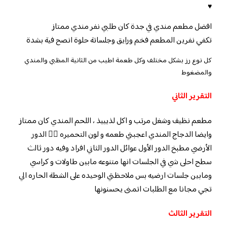
♥
افضل مطعم مندي في جدة كان طلبي نفر مندي ممتاز
تكفي نفرين المطعم فخم ورايق وجلساتة حلوة انصح فية بشدة
كل نوع رز بشكل مختلف وكل طعمة اطيب من الثانية المظبي والمندي
والمضغوط
التقرير الثاني
مطعم نظيف وشغل مرتب و اكل لذيييذ ، اللحم المندي كان ممتاز
وايضا الدجاج المندي اعجبني طعمه و لون التحميره 👌🏻 الدور
الأرضي مطبخ الدور الأول عوائل الدور الثاني افراد وفيه دور ثالث
سطح احلى شي في الجلسات انها متنوعه مابين طاولات و كراسي
ومابين جلسات ارضيه بس ملاحظتي الوحيده على الشطة الحاره الي
تجي مجانا مع الطلبات اتمنى يحسنونها
التقرير الثالث