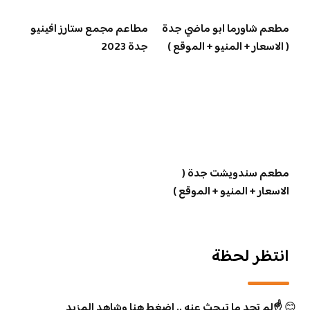
مطعم شاورما ابو ماضي جدة
مطاعم مجمع ستارز افينيو
( الاسعار + المنيو + الموقع )
جدة 2023
مطعم سندويشت جدة (
الاسعار + المنيو + الموقع )
انتظر لحظة
😊
☝️لم تجد ما تبحث عنه .. اضغط هنا وشاهد المزيد