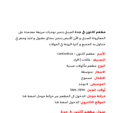
مطعم كانتون في جدة
الصيني يتميز بوجبات سريعة معتمدة على
المعكرونة الصيني و الأرز الأبيض يتميز بمذاق مقبول و لذيذ وسعر في
متناول يد الجميع و كثرة فروعه في المولات
الأسم
:
مطعم كانتون
–
cantonksa
التصنيف
:
عائلات | افراد
النوع
:
مطعم مأكولات صينية
الاسعار
:
متوسطة
الاطفال
:
مسموح
الموسيقى
:
لا
يوجد
‏أوقات العمل
:
7AM–11PM
خرائط جوجل:
للدخول الى المطعم عبر خرائط جوجل
اضغط هنا
الموقع الالكتروني
: للدخول
اضغط هنا
عنوان مطعم كانتون في جدة