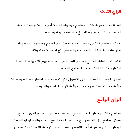
الراي الثالث
لقد قمت بتجربة هذا المطعم مرة واحدة ولابأس به يعتبر جيد ولديه
أطعمه جيدة ويعتبر مكانه في منطقه حيويه وجيدة
يتمتع مطعم كانتون بوجبات شهية جدا من لحوم وخضروات مطهية
بطريقة صينية فأسعاره جيدة والطعم رائع أنصحكم بتذوقه
اقتصادية للغاية. أطفالي يحبون السباغيتي الخاصة بهم. قيّمها جيدة جيدة
اختيار جيد إذا كنت تحب المطبخ الصيني.
اجمل الوجبات الصينيه علي الاصول نكهات مميزه وباسعار ممتازه وكميات
كافيه بجوده تقديم وخدمات راقيه فريد الطعم والجوده
الراي الرابع
مطعم كانتون خيار طيب لمحبي الطعم الآسيوي الصيني الذي يحتوي
بشكل أساسي رز بالخضار مع صوص الخضار مع اللحم والدجاج أو السمك أو
الربيان و لديهم شربه أيضا الاسعار مقبوله جدا كوجبه الاعداد يختلف من