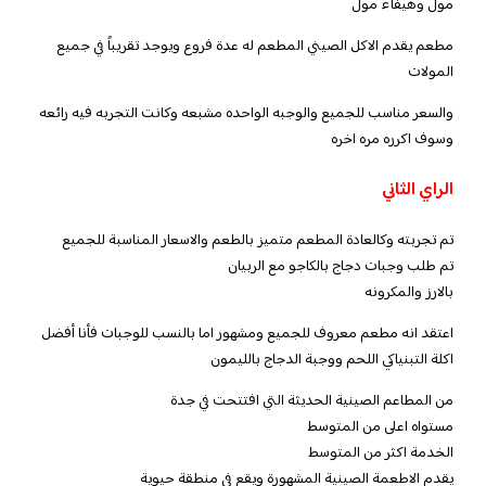
مول وهيفاء مول
مطعم يقدم الاكل الصيني المطعم له عدة فروع ويوجد تقريباً في جميع
المولات
والسعر مناسب للجميع والوجبه الواحده مشبعه وكانت التجربه فيه رائعه
وسوف اكرره مره اخره
الراي الثاني
تم تجربته وكالعادة المطعم متميز بالطعم والاسعار المناسبة للجميع
تم طلب وجبات دجاج بالكاجو مع الربيان
بالارز والمكرونه
اعتقد انه مطعم معروف للجميع ومشهور اما بالنسب للوجبات فأنا أفضل
اكلة التبنياكي اللحم ووجبة الدجاج بالليمون
من المطاعم الصينية الحديثة التي افتتحت في جدة
مستواه اعلى من المتوسط
الخدمة اكثر من المتوسط
يقدم الاطعمة الصينية المشهورة ويقع في منطقة حيوية