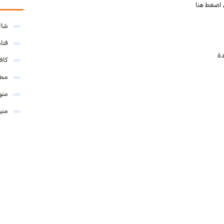
اضغط هنا
شال
فنا
دة
كاف
مطا
منو
مني