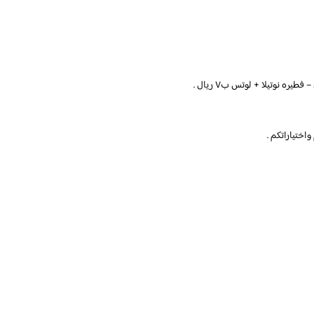
ختياراتكم .