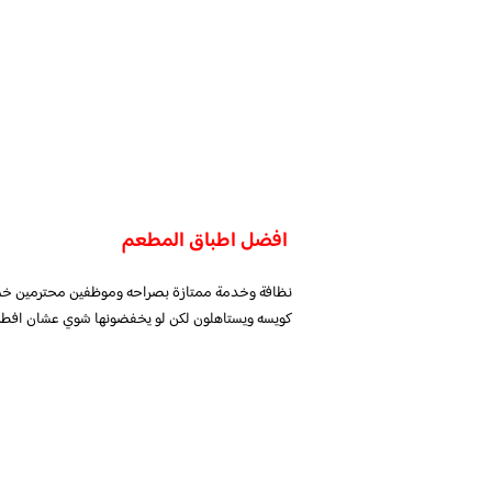
افضل اطباق المطعم
نظافة وخدمة ممتازة بصراحه وموظفين محترمين خصوصا
كويسه ويستاهلون لكن لو يخفضونها شوي عشان افطر عندهم كل يو