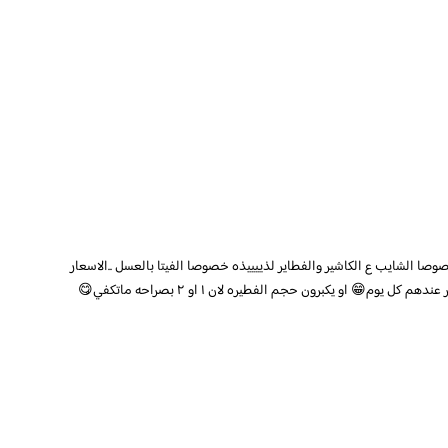
 الشايب ع الكاشير والفطاير لذييييذه خصوصا الفيتا بالعسل ..الاسعار
م😁 او يكبرون حجم الفطيره لان ١ او ٢ بصراحه ماتكفي😋