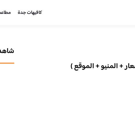
كافيهات جدة
مطاعم
شاهد 
ر + المنيو + الموقع )