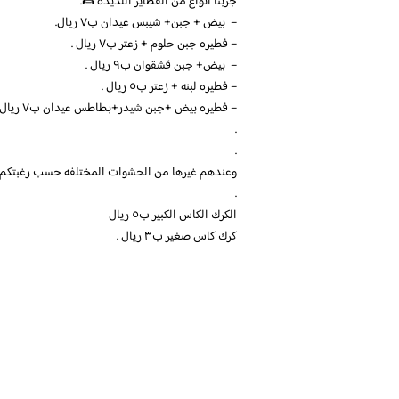
جربنا انواع من الفطاير اللذيذه 🌯.
– بيض + جبن+ شيبس عيدان ب٧ ريال.
– فطيره جبن حلوم + زعتر ب٧ ريال .
– بيض+ جبن قشقوان ب٩ ريال .
– فطيره لبنه + زعتر ب٥ ريال .
– فطيره بيض +جبن شيدر+بطاطس عيدان ب٧ ريال – فطيره نوتيلا + لوتس ب٧ ريال .
.
.
وعندهم غيرها من الحشوات المختلفه حسب رغبتكم وا
.
الكرك الكاس الكبير ب٥ ريال
كرك كاس صغير ب٣ ريال .