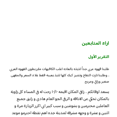
اراء المتابعين
التقرير الأول
طلبنا قهوه عربي جداً لذيذه بالعاده اغلب الكافيهات مايزبطون القهوه العربي
.. وطلبنا تارت التفاح وتشيز كيك كلها لذيذ يعيبه فقط غلاء السعر والمقهى
صغير وراقي ومريح
يسعد اوقاتكم .. راقي المكان اقيمه ١٠/١٠ رحت له في المساء كل زاوية
بالمكان تحكي عن الاناقة و الرقي الجو العام هادي و رايق جميع
العاملين محترمين و بشوشين و سبب كبير اني اكرر الزيارة مرة و
اثنين و عشرة و وجهه مشرفة لمدينة جده اهم نقطة احترمو موعد