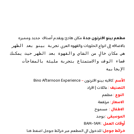
مطعم بينو افترنون جدة
مكان هادئ ويقدم أصناف جديد ومميزه
بالاضافه إلى انواع الحلويات والقهوه العربي
تجربة بينو بعد الظهر
هي مكان خالٍ من الشاي والقهوة بعد الظهر حيث يمكنك
قضاء الوقت والاستمتاع بتجربة مليئة بالمفاجآت
الإيجابية
الأسم
:
كافيه بينو افترنون
–
Bino Afternoon Experience
التصنيف
:
عائلات
| افراد
النوع
:
مطعم
الاسعار
:
مرتفعة
الاطفال
:
مسموح
الموسيقى
:
يوجد
أوقات العمل
:
8AM–1AM
خرائط جوجل
:
للدخول الى المطعم عبر خرائط جوجل
اضغط هنا