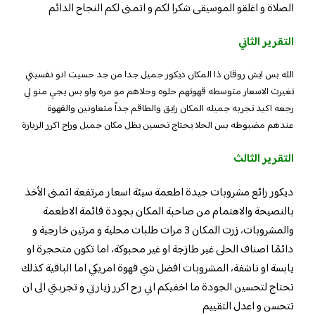
الصلاة و اغلقو الموسيقى شكرا لكم و اتمنى لكم النجاح الدائم
التقرير الثاني
الله بس ايش روقان ذا المكان ديكور جميل جدا من جد حسيت انو نفسيتي
تغيرت الاسعار متوسطه قهوتهم حلوه وحلاهم مو مره واو بس يجي منو لي
رجعه اكيد تجربه جميله المكان رايق والطاقم جداً متعاونين والقهوة
عندهم مضبوطه بس الحلا يحتاج تحسين يظل مكان جميل وراح اكرر الزيارة
التقرير الثالث
ديكور رائع مشروبات جيدة اطعمة سيئة اسعار مرتفعة اتمنى الأخذ
بالنصيحة والاهتمام من صاحبة المكان بجودة قائمة الاطعمة
والمشروبات، زرت المكان 3 مرات طلبات محلية و مرتين خارجية و
دائمًا اصناف الحلى غير طازجة او غير محبوكة، اما تكون متحجرة او
يابسة او ناشفة، المشروبات افضل شي قهوة امريكي اما الباقية كذلك
تحتاج لتحسين الجودة ما اخفيكم اني رح اكرر زيارتي و تجربتي الى ان
تتحسن و اعدل التقييم