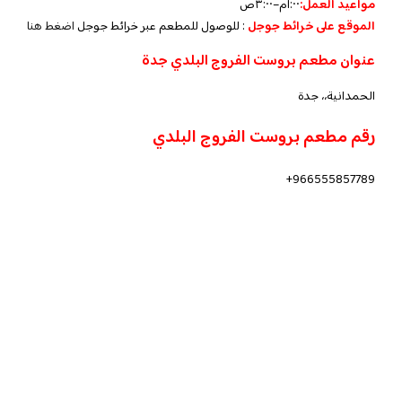
مواعيد العمل:
١:٠٠م–٣:٠٠ص
الموقع على خرائط جوجل
: للوصول للمطعم عبر خرائط جوجل
اضغط هنا
عنوان مطعم بروست الفروج البلدي جدة
الحمدانية،، جدة
رقم مطعم بروست الفروج البلدي
966555857789+