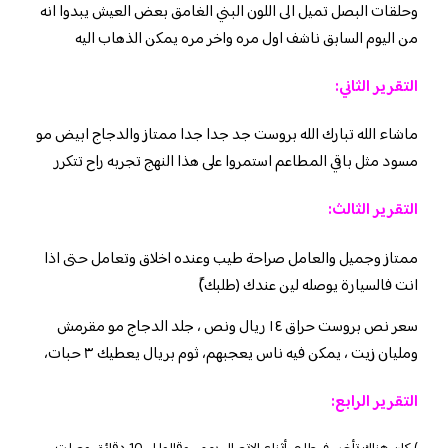
وحلقات البصل تميل الى اللون البني الغامق بعض العيش يبدوا انه
من اليوم السابق ناشف اول مره واخر مره يمكن الذهاب اليه
التقرير الثاني:
ماشاء الله تبارك الله بروست جد جدا جدا ممتاز والدجاج ابيض مو
مسود مثل باقي المطاعم استمروا على هذا النهج تجربه راح تتكرر
التقرير الثالث:
ممتاز وجميل والعامل صراحة طيب وعنده اخلاق وتعامل حتى اذا
انت فالسيارة يوصله لين عندك (طلبك)ً
سعر نص بروست حراق ١٤ ريال ونص ، جلد الدجاج مو مقرمش
ومليان زيت ، يمكن فيه ناس يعجبهم، ثوم بريال يعطيك ٣ حبات،
التقرير الرابع: