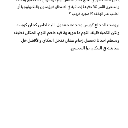
) كان هناك تأخير في طلبي أثناء الاتصال بهم ، وقالوا لي 10 دقائق وصلت
واستغرق الأمر 30 دقيقة إضافية في الانتظار. لا يؤمنون بالتكنولوجيا أو
الطلب عبر الهاتف ؟! مجرد غريب ؟
بروست الدجاج كويس وحجمه معقول، البطاطس كمان كويسه
ولكن الكمية قليلة. الثوم ذا مويه ولا فيه طعم الثوم. المكان نظيف
ومنظم احيانا تحصل زحام عشان تدخل المكان والأفضل خل
سيارتك في المكان برا المجمع.