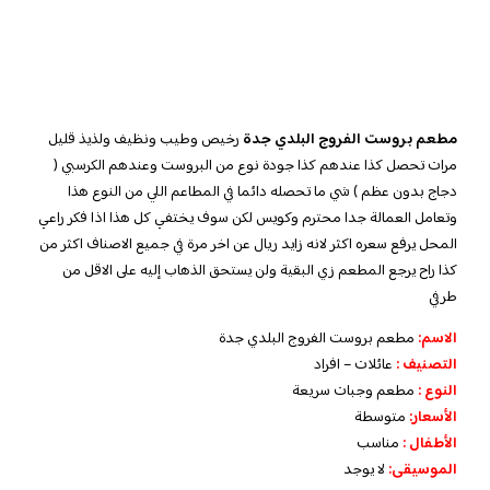
مطعم بروست الفروج البلدي جدة
رخيص وطيب ونظيف ولذيذ قليل
مرات تحصل كذا عندهم كذا جودة نوع من البروست وعندهم الكرسبي (
دجاج بدون عظم ) شي ما تحصله دائما في المطاعم اللي من النوع هذا
وتعامل العمالة جدا محترم وكويس لكن سوف يختفي كل هذا اذا فكر راعي
المحل يرفع سعره اكثر لانه زايد ريال عن اخر مرة في جميع الاصناف اكثر من
كذا راح يرجع المطعم زي البقية ولن يستحق الذهاب إليه على الاقل من
طرفي
الاسم
:
مطعم بروست الفروج البلدي جدة
التصني
ف
:
عائلات – افراد
النوع :
مطعم وجبات سريعة
الأسعار
:
متوسطة
الأطفال
:
مناسب
الموسيقى:
لا يوجد