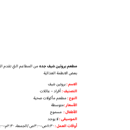
مطعم بروتين شيف جده
من المطاعم التي تقدم الو
بعض الانظمة الغذائية
الاسم :
بروتين شيف
التصنيف :
أفراد – عائلات
النوع :
مطعم مأكولات صحية
الأسعار :
متوسطة
الأطفال :
مسموح
الموسيقى :
لا يوجد
أوقات العمل :
١١:٣٠ص–٣:٠٠ص /الجمعة، ٢:٣٠م–٣:٠٠ص