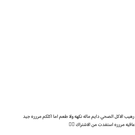
 رهيب الاكل الصحي دايم ماله نكهه ولا طعم اما اكلكم مررره جيد
افيه مررره استفدت من الاشتراك 👌🏻