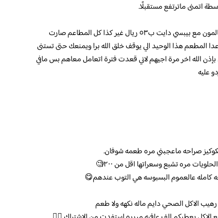
ة اتمنى ماترتفع مستقبلًا.
بغض النظر عن طعم الأكل مو معقولة وجبة سالمون مع بيبسي دايت ب٥٣ ريال غير كذا كل المطاعم صارت
دا المطعم هذا الوحيد الي يوقف خلق الله برا ويمنعك حتى تستنى
 بإذن الله اخر مرة اجيهم لاني قعدت فترة اتعامل معاهم بس مافي
و عليه
الكوكيز صراحه ماعجبني مره طعمه شوفان.
ويات مره تشبع وسعراتها اقل من ٢٠٠🧐
 رهيب الاكل الصحي دايم ماله نكهه ولا طعم
 الاكل يعطيكم الف عافيه مررره استفدت من الاشتراك 👌🏻