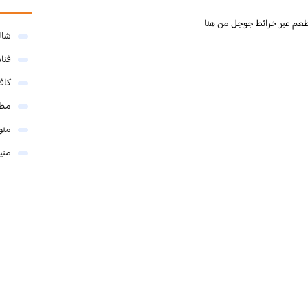
طعم عبر خرائط جوجل
من هنا
شال
فنا
كاف
مطا
منو
مني