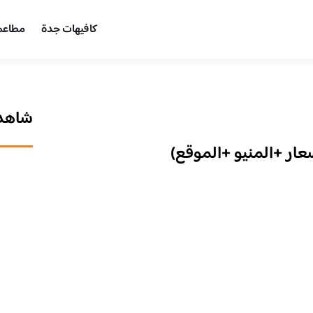
كافيهات جدة
مطاعم
شاهد 
ار +المنيو +الموقع)