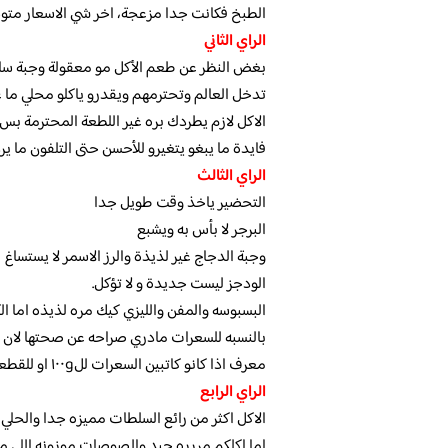
الطبخ فكانت جدا مزعجة، اخر شي الاسعار متوسط
الراي الثاني
تدخل العالم وتحترمهم ويقدرو ياكلو محلي ما ع
الاكل لازم يطردك بره غير اللطعة المحترمة بس
فايدة ما يبغو يتغيرو للأحسن حتى التلفون ما يرد
الراي الثالث
التحضير ياخذ وقت طويل جدا
البرجر لا بأس به ويشبع
وجبة الدجاج غير لذيذة والرز الاسمر لا يستساغ
الودجز ليست جديدة و لا تؤكل.
البسبوسه والمفن والليزي كيك مره لذيذه اما 
بالنسبه للسعرات مادري صراحه عن صحتها لان الحل
معرف اذا كانو كاتبين السعرات لل١٠٠g او للقطعه كامله عالعموم البسبوسه هي التوب عندهم😋
الراي الرابع
الاكل اكثر من رائع السلطات مميزه جدا والحلي
اما اكلكم مررره جيد والصوصات موزونه اللي مع