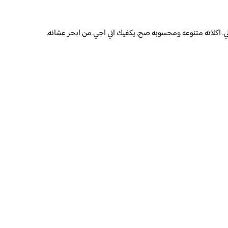
اكلاته متنوعه ومحسوبه صح. يكفيك اني اجي من ابحر عشانه.