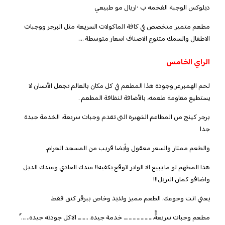
ديلوكس الوجبة الفخمه ب ١٠ريال مو طبيعي
مطعم متميز متخصص في كافة الماكولات السريعة مثل البرجر ووجبات
الاطفال والسمك متنوع الاصناف اسعار متوسطة ….
الراي الخامس
لحم الهمبرغر وجودة هذا المطعم في كل مكان بالعالم تجعل الأنسان لا
يستطيع مقاومة طعمه، بالأضافة لنظافة المطعم .
برجر كينج من المطاعم الشهيرة التى تقدم وجبات سريعة، الخدمة جيدة
جدا
والطعم ممتاز والسعر معقول وأيضا قريب من المسجد الحرام.
هذا المطهم لو ما يبيع الا الوابر اتوقع يكفيه!! عندك العادي وعندك الدبل
واضافو كمان التربل!!!
يعني انت وجوعك. الطعم مميز ولذيذ وخاص ببرقر كنق فقط.
مطعم وجبات سريعهََََََ………………….. خدمة جيده. …….. الاكل جودته جيده…… َََ