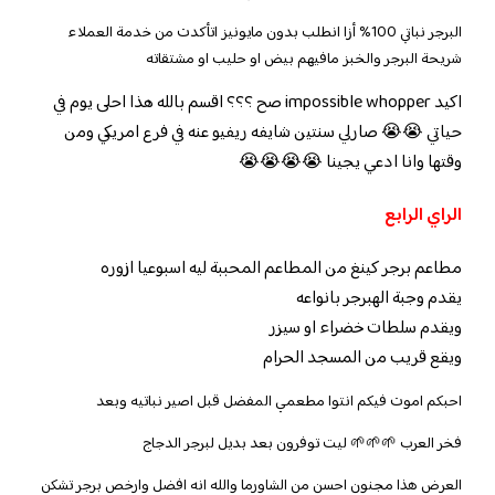
البرجر نباتي 100% أزا انطلب بدون مايونيز اتأكدت من خدمة العملاء
شريحة البرجر والخبز مافيهم بيض او حليب او مشتقاته
اكيد impossible whopper صح ؟؟؟ اقسم بالله هذا احلى يوم في
حياتي 😭😭 صارلي سنتين شايفه ريفيو عنه في فرع امريكي ومن
وقتها وانا ادعي يجينا 😭😭😭😭
الراي الرابع
مطاعم برجر كينغ من المطاعم المحببة ليه اسبوعيا ازوره
يقدم وجبة الهبرجر بانواعه
ويقدم سلطات خضراء او سيزر
ويقع قريب من المسجد الحرام
احبكم اموت فيكم انتوا مطعمي المفضل قبل اصير نباتيه وبعد
فخر العرب 🌱🌱🌱 ليت توفرون بعد بديل لبرجر الدجاج
العرض هذا مجنون احسن من الشاورما والله انه افضل وارخص برجر تشكن