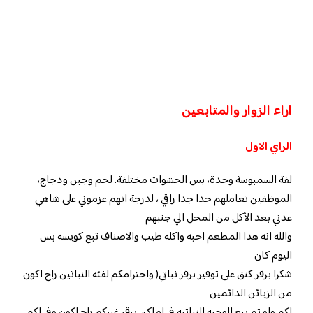
اراء الزوار والمتابعين
الراي الاول
لفة السمبوسة وحدة، بس الحشوات مختلفة. لحم وجبن ودجاج،
الموظفين تعاملهم جدا جدا راقي ، لدرجة انهم عزموني على شاهي
عدني بعد الأكل من المحل الي جنبهم
والله انه هذا المطعم احبه واكله طيب والاصناف تبع كويسه بس
اليوم كان
شكرا برقر كنق على توفير برقر نباتي( واحترامكم لفئه النباتين راح اكون
من الزبائن الدائمين
لكم ولو تم بيع الوجبه النباتيه في اماكن برقر غيركم راح اكون وفي لكم