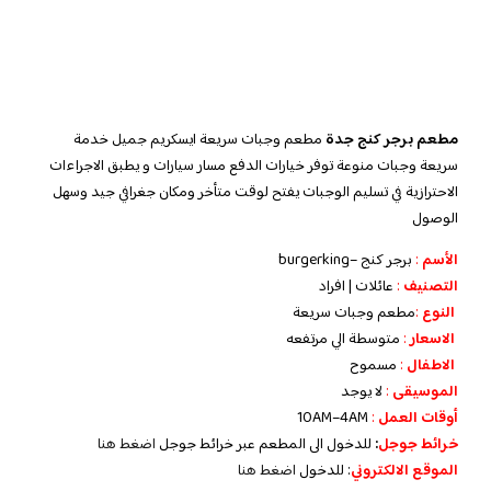
مطعم برجر كنج جدة
مطعم وجبات سريعة ايسكريم جميل خدمة
سريعة وجبات منوعة توفر خيارات الدفع مسار سيارات و يطبق الاجراءات
الاحترازية في تسليم الوجبات يفتح لوقت متأخر ومكان جغرافي جيد وسهل
الوصول
الأسم
:
برجر كنج –
burgerking
التصنيف
:
عائلات | افراد
النوع
:
مطعم وجبات سريعة
الاسعار
:
متوسطة الي مرتفعه
الاطفال
:
مسموح
الموسيقى
:
لا
يوجد
‏أوقات العمل
:
10AM–4AM
خرائط جوجل
:
للدخول الى المطعم عبر خرائط جوجل
اضغط هنا
الموقع الالكتروني
: للدخول
اضغط هنا