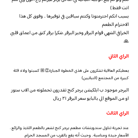
انت فقط )
بسبب انكم احترمتونا وكنتم سباقين في توفيرها .. وفوق كل هذا
الاحترام الطعم
الخرافي الشهي قوام البرقر وخبز البرقر .شكرا برقر كنق من اعماق قلبي
🙏
الراي الثاني
يعطيكم العافية تشكرون على هذي الخطوة الجبارة👏🏼 كسبتوا ولاء فئة
كبيرة من المجتمع (النباتيين)
البرجر موجود ب ابلكيشن برجر كنج تقدرون تحملونه من الاب ستور
او من الموقع الي بالبايو سعر البرقر ٢١ ريال
الراي الثالث
عند تجربة تناول سندويتشات مطعم برجر كنج تشعر بالطعم اللذيذ والرائع .
الأسعار جيدة ومناسبة . وحيث أنه يقع بالقرب من المسجد الحرام.