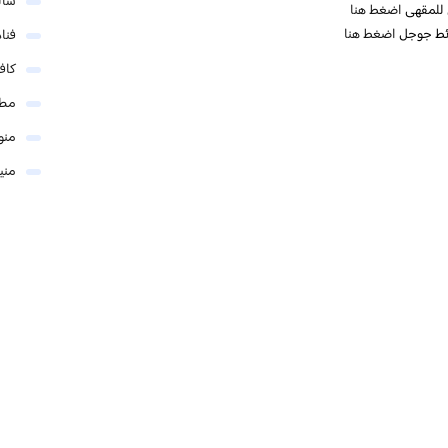
شال
ي للمقهى
اضغط هنا
ئط جوجل
اضغط هنا
فنا
كاف
مطا
منو
مني