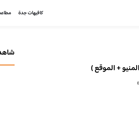
كافيهات جدة
مطاعم
شاهد 
لمنيو + الموقع )