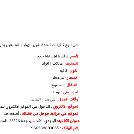
من اروع كافيهات الجدة تقرير الزوار والمتابعين يد
الأسم
:
كافيه MA Cafe جدة
التصنيف
:
عائلات | افراد
النوع
:
كافيه
الاسعار
:
مرتفعة
الاطفال
:
مسموح
الموسيقى
:
يوجد
‏أوقات العمل
:
على مدار الساعة
الموقع الاكتروني
: للدخول على الموقع الالكتروني 
الموقع على خرائط جوجل من فضلك
:
أضغط هنا
عنوان الكافيه:
البريدي، الأندلس، جدة 23326، المملكة العربية السعودية
رقم الهاتف :
966538883055