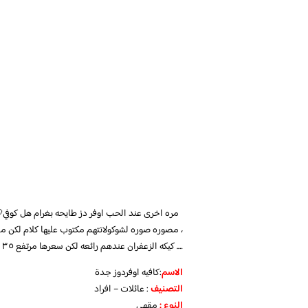
مره اخرى عند الحب اوفر دز طايحه بغرام هل كوفي💘
، مصوره صوره لشوكولاتتهم مكتوب عليها كلام لكن ما
…. كيكه الزعفران عندهم رائعه لكن سعرها مرتفع ٣٥ ؟؟ مره غاليه بالذات لناس اللي تتردد عليهم بستمرار ..
الاسم
:كافيه اوفردوز جدة
التصنيف
: عائلات – افراد
النوع :
مقهي