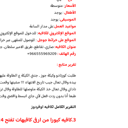
الأسعار
:
متوسطة
الأطفال
:
يوجد
الموسيقى
:
يوجد
مواعيد العمل
:على مدار الساعة
الموقع الإلكتروني للكافيه
: للدخول للموقع الإلكترون
الموقع على خرائط جوجل
: للوصول للمقهى عبر خر
عنوان الكافيه:
صاري، تقاطع، طريق الامير سلطان، ج
رقم الهاتف :
966555969209+
تقرير متابع :
طلبت كورتادو وكيكة جوز .. جتني الكيكة ع الطاولة عليه
بيده وقال تعال جيب تاريخ الانتهاء !!! مشيتها وقمت
ناداني وقال تعال خذ الكيكة ماوصلها للطاولة وقال ترا
طبعا أنا بدون ردت فعل لأني جاي انبسط واقضي وقت حلو .
التقرير الكامل
لكافيه اوفردوز
3.
كافيه كيورا من ارفى كافيهات تفتح 24 ساعة جدة