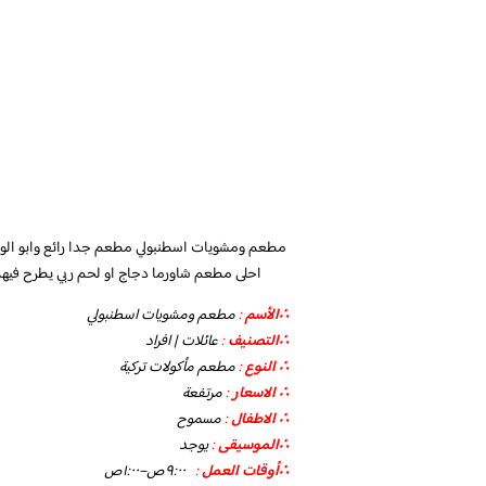
مطعم ومشويات اسطنبولي مطعم جدا رائع وابو الولي
احلى مطعم شاورما دجاج او لحم ربي يطرح فيهم 
∴الأسم
:
مطعم ومشويات اسطنبولي
∴التصنيف
:
عائلات | افراد
∴ النوع
:
مطعم مأكولات تركية
∴ الاسعار
:
مرتفعة
∴ الاطفال
:
مسموح
∴الموسيقى
:
يوجد
‏∴أوقات العمل
:
٩:٠٠ص–١:٠٠ص