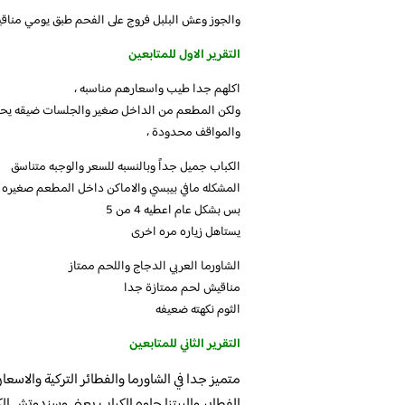
والجوز وعش البلبل فروج على الفحم طبق يومي مناق
التقرير الاول للمتابعين
اكلهم جدا طيب واسعارهم مناسبه ،
ولكن المطعم من الداخل صغير والجلسات ضيقه يحتاج 
والمواقف محدودة ،
الكباب جميل جداً وبالنسبه للسعر والوجبه متناسق
المشكله مافي بيبسي والاماكن داخل المطعم صغيره ج
بس بشكل عام اعطيه 4 من 5
يستاهل زياره مره اخرى
الشاورما العربي الدجاج واللحم ممتاز
مناقيش لحم ممتازة جدا
الثوم نكهته ضعيفه
التقرير الثاني للمتابعين
متميز جدا في الشاورما والفطائر التركية والاسعا
الفطاير والبيتزا حلوه الكباب يعني وسندوتش الك