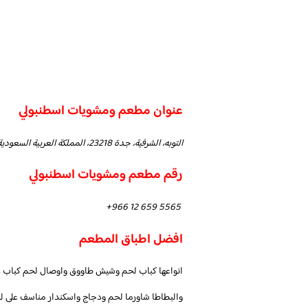
عنوان مطعم ومشويات اسطنبولي
التوبه، الشرفية، جدة 23218، المملكة العربية السعودية
رقم مطعم ومشويات اسطنبولي
+966 12 659 5565
افضل اطباق المطعم
انواعها كباب لحم وشيش طاووق واوصال لحم كباب دج
والبطاطا شاورما لحم ودجاج واسكندار مناسف على 