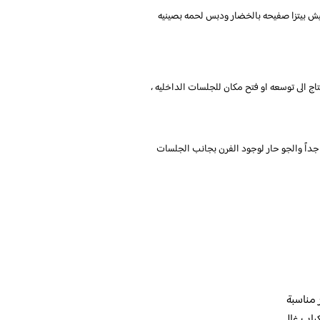
يش بيتزا صفيحه بالخضار ودبس لحمه بصينيه
الى توسعه او فتح مكان للجلسات الداخليه ،
داً والجو حار لوجود الفرن بجانب الجلسات
ر مناسبة
باب غالي