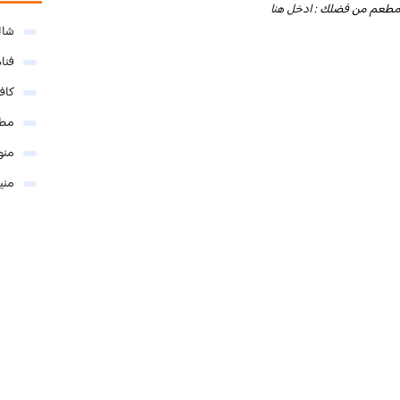
 للمطعم من فضلك :
ادخل هنا
شال
فنا
كاف
مطا
منو
مني