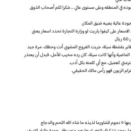
جوده في المنطقه وعلى مستوى عالي … شكرا لكم أصحاب الذوق
ودة عالية يعيبه ضيق المكان
اسعار على كيفوا ياريت لو وزارة التجارة تحدد اسعار يعني
طاير بقشطة سيئة، جربت الفروج المشوي أنت وحظك، مرة جيد
الماضية وأنها كانت سيئة، كان رده مخيب للأمل، فبدل أن يعتذر
رمني كعميل، مع أني كلمته بكل أدب.
 الزبون فهو رأس مالك الحقيقي.
 والدجاج
ا، يوجد تشكيلة رائعه، اسعارهم متوسطة ، جودة عالية، للاسف