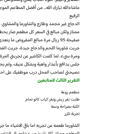
ماشاءالله تبارك الله… من أفضل المطاعم المو
الرفيع
الدجاج غير مجمد وطازج والشاورما والمشاوي ج
ممتاز ولكن مبالغ في السعر كل مطعم صار يحط ال
صفيحة 95 ريال مرة مبالغ المفروض ما يتعدى 60 ريال
جربت شاورما اللحم والدجاج جيدة، جربت الف
ومرة سيء، لما كلمت الكاشير عن تجربتي المرة 
جلس يدافع بأعذار واهية وبشكل عنيف، ولم يحت
نصيحتي لصاحب المحل درب موظفيك على احترام
التقرير الثالث للمتابعين
مطعم روعة
طلبت نفر ريش ونفر كباب كانو تمام
الكبة بصراحة وسط
تجربة تكرر
الشاورما طعمه عن تجربه اما باقي الاشياء ما جربتها ٥ نجوم للشاورما لذيذه ما شاء الله اللحم
المطعم ممتاز، اكل لذيذ من مشاوي الى الشاورم