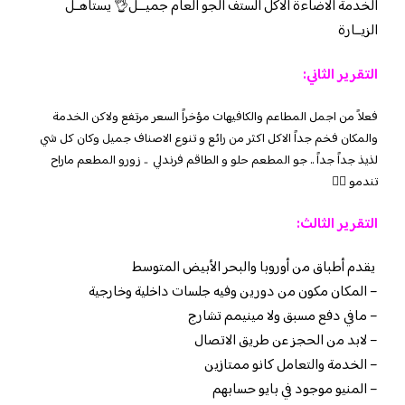
الخدمة الاضاءة الاكل الستف الجو العام جميـــل👌 يستاهــل
الزيــارة
التقرير الثاني:
فعلاً من اجمل المطاعم والكافيهات مؤخراً السعر مرتفع ولاكن الخدمة
والمكان فخم جداً الاكل اكثر من رائع و تنوع الاصناف جميل وكان كل شي
لذيذ جداً جداً .. جو المطعم حلو و الطاقم فرندلي .. زورو المطعم ماراح
تندمو 👍🏼
التقرير الثالث:
يقدم أطباق من أوروبا والبحر الأبيض المتوسط
– المكان مكون من دورين وفيه جلسات داخلية وخارجية
– مافي دفع مسبق ولا مينيمم تشارج
– لابد من الحجز عن طريق الاتصال
– الخدمة والتعامل كانو ممتازين
– المنيو موجود في بايو حسابهم