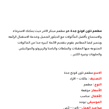
مطعم ناون لاونج جدة
هو مطعم مبتكر فاخر حيث يمكنك الاسترخاء
والاستمتاع بأفضل المأكولات مع الديكور الجميل وخدمة الاستقبال الرائعه
ويتميز ايضا المطاعم يقوم بتقديم قائمة كبيره جدا من الماكولات
المتنوعه منها المقبلات والسلطات والباستا والريزوتو والموكتيلس
والحلويات وغيره الكثير …
الاسم
:مطعم ناون لاونج جدة
التصنيف
: عائلات – افراد
النوع :
مطعم
الأسعار
:
مرتفعة
الأطفال
:
مناسب
الموسيقى
:
يوجد
مواعيد العمل
:
6:٠٠م–:2:٠٠ص