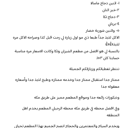
١- اثنين دجاج ماسالا
٢-خبز النان
٣-دجاج تكا
٤-برياني
٥- واثنين شوربة خضار
الاكل لذيذ جداً طبعا ذي مو اول زيارة لي رحت قبل كذا وصراحه الاكل مره
لذيذ👍👍
بالنسبة لي هو افضل من مطعم الشيزان وتكا وكانت الاسعار مره مناسبة
حسابنا كان ١٥٣.
ننتظر تغطياتكم وزياراتكم الجميلة
ممتاز جدا استقبال ممتاز جدا وخدمه ممتازه وطبخ لذيذ جدا وأسعاره
معقوله جدا
وديكورات رائعه جدا وموقع المطعم مميز على طريق مكه
وفي افضل محطه في طريق مكه محطه الرحيلي المطعم يخدم اهل
المنطقه
ويخدم السياح والمعتمرين والحجاج انصح الجميع بهذا المطعم تحياتي