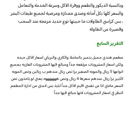
وبالنسبة الديكور والطعم ووفرة الاكل وسرعة الخدمة والتعامل
والسعر كلها بكل أمانة وصدق ممتازة ومرضية لجميع طبقات البشر
، بس كراسي الطاولات ما حبيتها نوع حديد مزعجه عند السحب
وقصيرة عن الطاولة
التقرير السابع
مطعم هندي جميل يتميز بالماسلا والكاري والبرياني اسعار الاكل جيده
ولكن اسعار المشروبات مرتفعه جداً ومبالغ فيها المشروبات الغازيه بجميع
انواعها 5 ريال والمويه الصغير برا نص ريال عندهم ب ريالين ونص المويه
الكبير برا ريال عندهم سعرها 4 ريال ونص هههههههه. يعني لو ياخذون نص
السعر ماشي انا عن نفسي اقيم الاكل جداً لذيذ بس اتمنى من ادارة المطعم
النظر في اسعار المشروبات لانها مبالغ فيها جداً