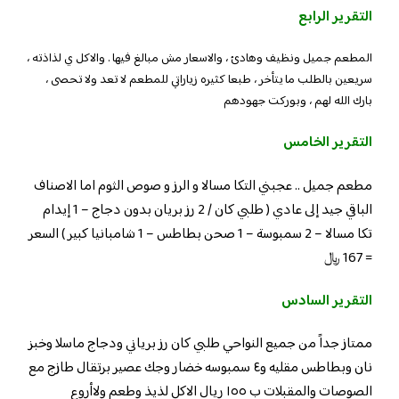
التقرير الرابع
المطعم جميل ونظيف وهادئ ، والاسعار مش مبالغ فيها . والاكل ي لذاذته ،
سريعين بالطلب ما يتأخر ، طبعا كثيره زياراتي للمطعم لا تعد ولا تحصى ،
بارك الله لهم ، وبوركت جهودهم
التقرير الخامس
مطعم جميل .. عجبني التكا مسالا و الرز و صوص الثوم اما الاصناف
الباقي جيد إلى عادي ( طلبي كان / 2 رز بريان بدون دجاج – 1 إيدام
تكا مسالا – 2 سمبوسة – 1 صحن بطاطس – 1 شامبانيا كبير ) السعر
= 167 ﷼
التقرير السادس
ممتاز جداً من جميع النواحي طلبي كان رز برياني ودجاج ماسلا وخبز
نان وبطاطس مقليه و٤ سمبوسه خضار وجك عصير برتقال طازج مع
الصوصات والمقبلات ب ١٥٥ ريال الاكل لذيذ وطعم ولاأروع