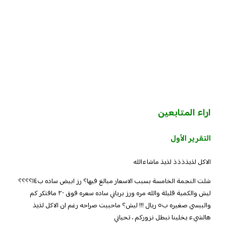
اراء المتابعين
التقرير الأول
الاكل لذيذذذذ لذيذ ماشاءالله
شلت النجمة الخامسة بسبب الاسعار مبالغ فيها؟ رز ابيض ساده ب١٤؟؟؟؟
ليش والكمية قليلة والله مره ورز برياني ساده سعره فوق ٢٠ مافتكر كم
والببسي صغيره ب٥ ريال !!! ليش؟ ماحبيت صراحه رغم ان الاكل لذيذ
هالشيء يخلينا نبطل نزوركم ، تحياتي