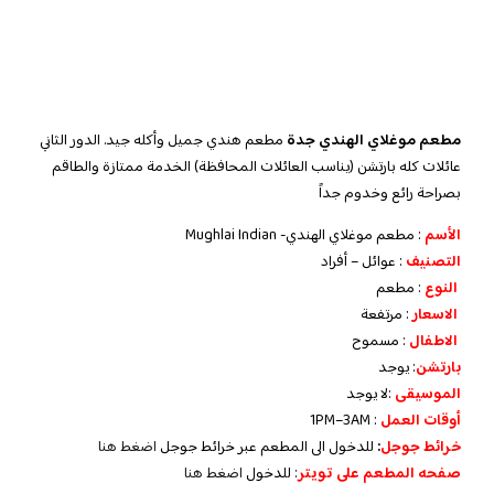
مطعم موغلاي الهندي جدة
مطعم هندي جميل وأكله جيد. الدور الثاني
عائلات كله بارتشن (يناسب العائلات المحافظة) الخدمة ممتازة والطاقم
بصراحة رائع وخدوم جداً
الأسم
: مطعم موغلاي الهندي- Mughlai Indian
التصنيف
: عوائل – أفراد
النوع
: مطعم
الاسعار
: مرتفعة
الاطفال
: مسموح
بارتشن
: يوجد
الموسيقى
:لا يوجد
‏أوقات العمل
: 1PM–3AM
خرائط جوجل
:
للدخول الى المطعم عبر خرائط جوجل
اضغط هنا
صفحه المطعم على تويتر
: للدخول
اضغط هنا