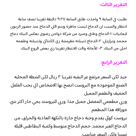
التقرير الثالث:
طلبت في الساعة ٩ واخذت طلبي الساعة ٩:٢٧ دقيقة تقريبا نصف ساعة
انتظار والسبب ان الدجاج ليست جاهزة ويتم قلي الدجاج عند حضور الزبون
ايجابيات: ١-الدجاج وطني ومبرد من شركة دواجن رضوى بعكس البيك دجاج
مجمد وبرازيلي. ٢-الدجاج تتبيلته مقرمشة زي الكنتاكي وتتبيلته وطعمه
احلى من البيك. ٣- للأمانة وقت الانتظار تقريبا زي بعض فروع البيك.
التقرير الرابع:
جيد لكن السعر مرتفع عز البقيه تقريبا ٢ ريال لكن الشطة المحليه
الصنع الموجوده مع البروست انصح بها الاشخاص الي يحب الفلفل
الخفيف والطعم الجميل
وربي مطعمي المفضل جميل جدا. وربي للبروستد يجي حار اكثر شي.
خورافة هذا المطعم.
بروست كوكي يقدم وجبة دجاج حارة بالنكهة العادية والحراق، من
الدجاج الغير مجمد. حجم الدجاج متوسط وكمية البطاطس قليلة
نسبيا ولكن السعر مناسب.