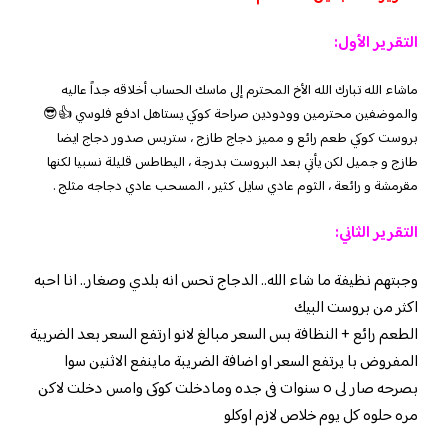
التقرير الأول:
ماشاء الله تبارك الله الأخ المحترم إلى ماسك الحساب أخلاقه جداً عاليه
والموضفين محترمين وودودين صراحة كوكي يستاهل ادفع فلوسي 👍😎
بروست كوكي طعم رائع و مميز دجاج طازج ، ستربس صدور دجاج ايضا
طازج و جميل لكن يأتي بعد البروست بدرجة ، اليطاطس قليلة نسبيا لكنها
مقرمشة و رائعة ، الثوم عادي سايل كثير ، المسحب عادي دجاجه مثلج .
التقرير الثاني:
وجبتهم نظيفة ما شاء الله.. الدجاج تحس انه بلدي وصغار.. انا احبه
اكثر من بروست البيك
الطعم رائع + النظافة بس السعر مبالغ لانو ارتفع السعر بعد الضربية
المفروض با يرتفع السعر او اضافة الضريبة ماينفع الاثنين سوا
بصرحه صار لى ٥ سنوات فى جده ومادخلت كوكى وامس دخلت لاكن
مره حلوه كل يوم خلاص لازم اوكلو