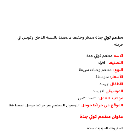
مطعم كوكي جدة
ممتاز وخفيف عالمعدة بالنسبة للدجاج وكويس اني
جربته .
الاسم
:مطعم كوكي جدة
التصنيف
: افراد
النوع :
مطعم وجبات سريعة
الأسعار
:
متوسطة
الأطفال
:
يوجد
الموسيقى
:
لا يوجد
مواعيد العمل
: ١:٠٠م–٢:٠٠ص
الموقع على خرائط جوجل
: للوصول للمطعم عبر خرائط جوجل
اضغط هنا
عنوان مطعم كوكي جدة
المكرونة، العزيزية، جدة