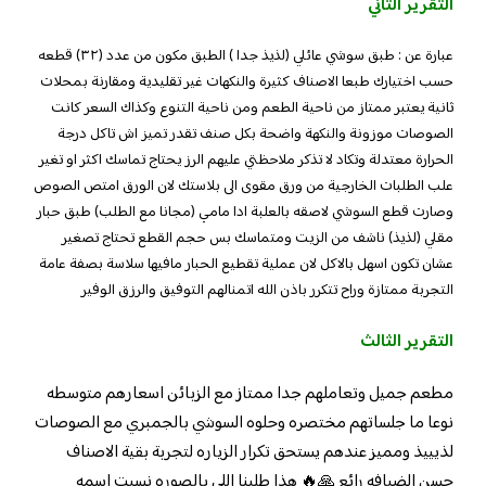
التقرير الثاني
عبارة عن : طبق سوشي عائلي (لذيذ جدا ) الطبق مكون من عدد (٣٢) قطعه
حسب اختيارك طبعا الاصناف كثيرة والنكهات غير تقليدية ومقارنة بمحلات
ثانية يعتبر ممتاز من ناحية الطعم ومن ناحية التنوع وكذاك السعر كانت
الصوصات موزونة والنكهة واضحة بكل صنف تقدر تميز اش تاكل درجة
الحرارة معتدلة وتكاد لا تذكر ملاحظتي عليهم الرز يحتاج تماسك اكثر او تغير
علب الطلبات الخارجية من ورق مقوى الى بلاستك لان الورق امتص الصوص
وصارت قطع السوشي لاصقه بالعلبة ادا مامي (مجانا مع الطلب) طبق حبار
مقلي (لذيذ) ناشف من الزيت ومتماسك بس حجم القطع تحتاج تصغير
عشان تكون اسهل بالاكل لان عملية تقطيع الحبار مافيها سلاسة بصفة عامة
التجربة ممتازة وراح تتكرر باذن الله اتمنالهم التوفيق والرزق الوفير
التقرير الثالث
مطعم جميل وتعاملهم جدا ممتاز مع الزبائن اسعارهم متوسطه
نوعا ما جلساتهم مختصره وحلوه السوشي بالجمبري مع الصوصات
لذيييذ ومميز عندهم يستحق تكرار الزياره لتجربة بقية الاصناف
حسن الضيافه رائع 🙏🔥 هذا طلبنا اللي بالصوره نسيت اسمه