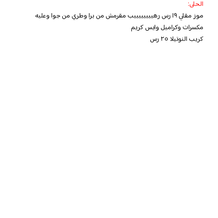
الحلى:
موز مقلي ١٩ رس رهييييييييب مقرمش من برا وطري من جوا وعليه
مكسرات وكراميل وايس كريم
كريب النوتيلا ٢٥ رس