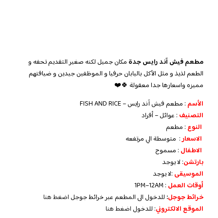
مطعم فيش آند رايس جدة
مكان جميل لكنه صغير التقديم تحفه و
الطعم لذيذ و مثل الأكل باليابان حرفيا و الموظفين جيدين و ضيافتهم
مميزه واسعارها جدا معقولة 🍀❤️
الأسم
: مطعم فيش آند رايس – FISH AND RICE
التصنيف
: عوائل – أفراد
النوع
: مطعم
الاسعار
: متوسطة الي مرتفعه
الاطفال
: مسموح
بارتشن
: لا يوجد
الموسيقى
:لا يوجد
أوقات العمل
: 1PM–12AM
خرائط جوجل
:
للدخول الى المطعم عبر خرائط جوجل
اضغط هنا
الموقع الالكتروني
: للدخول
اضغط هنا