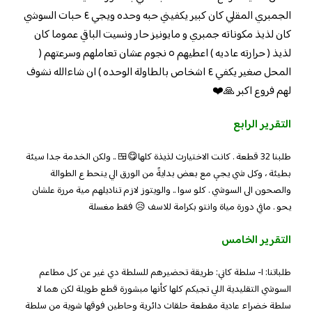
الجمبري المقلي كان كبير يكفيني حبه وحده ويجي ٤ حبات السوشي
كان لذيذ مكوناته جمبري و مايونيز حار ونسيت الباقي عموما كان
لذيذ ( حرارته عاديه ) اعطيهم ٥ نجوم عشان تعاملهم وسرعتهم (
المحل صغير يكفي ٤ اشخاص بالطاولة الوحده ) ان شاءالله نشوف
لهم فروع اكبر 🙏❤️
التقرير الرابع
طلبنا 32 قطعة . كانت الاختيارت لذيذة كلها😋🍱 .. ولكن الخدمة جدا سيئة
بطيئة ، وكل شي يجي مع بعض بدايةً من الورق الي ينحط ع الطوالة
والصحون الى السوشي . كلو سوا .. والويتوز لازم تناديلهم مية مررة علشان
يحو . مافي دورة مياة وانتو بكرامة للاسف 😥 فقط مغسلة
التقرير الخامس
طلباتنا: ١- سلطة كاني: طريقة تحضيرهم للسلطة دي غير عن كل مطاعم
السوشي التقليدية اللي تجيكم كلها كأنها مبشورة قطع طويلة لكن هما لا
سلطة خضراء عادية مقطعة حلقات دائرية وحاطين فوقها شوية من سلطة