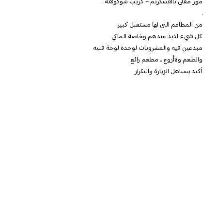
موز مقلي بالآيسكريم – كريب شوكولاته .
.
من المطاعم التي لها مستقبل كبير
كل شيء لذيذ عندهم وخاصة الماكي
مبدعين فيه والمشروبات لوحدة لوحة فنيه
والطعم ولاأروع .. مطعم رائع
أكيد يستاهل الزيارة والتكرار ️