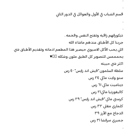
.
.
قسم الشباب في الأول والعوائل في الدور الثاني
.
.
ديكوراتهم راقيه وتفتح النفس وفخمه .
جربنا كل الأطباق عندهم ماشاء الله
اللي يحب الأكل الاسيوي حيصير هذا المطعم ادمانه وتقديم الأطباق شي
يحمممس للتصوير كل الطبق ملون وشكله 👌🏻♥️
اكثر شي حبيته
سلطة السلمون “فيش اند رايس” ٤٠ رس
سنو وايت ماكي ٢٤ رس
ديناميت ماكي ٦١ رس
كاليفورنيا ماكي٢١ رس
كرسبي ماكي “فيش اند رايس” ٢٩ رس
كلماري مقلي ٣٢ رس
الدجاج مع الأرز ٣٩
جمبري سراتشا ٣١ رس
.