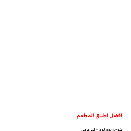
افضل اطباق المطعم
شوربة يوم توم – إيدامامي