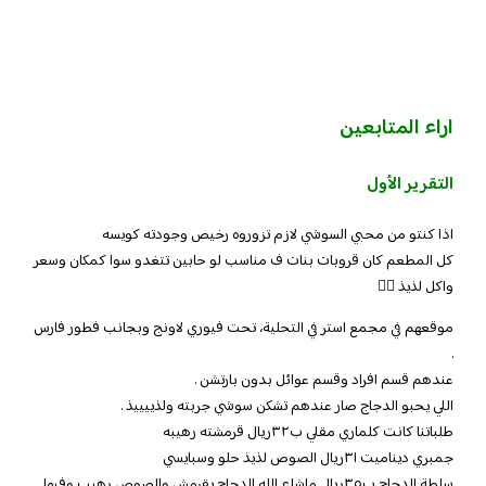
اراء المتابعين
التقرير الأول
اذا كنتو من محبي السوشي لازم تزوروه رخيص وجودته كويسه
كل المطعم كان قروبات بنات ف مناسب لو حابين تتغدو سوا كمكان وسعر
واكل لذيذ 👌🏻
‏‎موقعهم في مجمع استر في التحلية، تحت فيوري لاونج وبجانب فطور فارس
.
عندهم قسم افراد وقسم عوائل بدون بارتشن .
اللي يحبو الدجاج صار عندهم تشكن سوشي جربته ولذييييذ .
جمبري ديناميت ٣١ريال الصوص لذيذ حلو وسبايسي
سلطة الدجاج ب٣٥ريال ماشاء الله الدجاج يقرمش والصوص رهيب وفيها