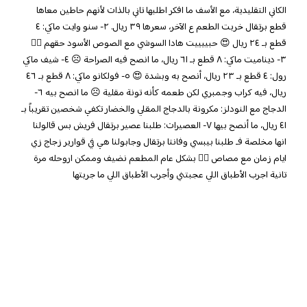
الكاني التقليدية، مع الأسف ما افكر اطلبها تاني بالذات لأنهم حاطين معاها
قطع برتقال خربت الطعم ع الآخر، سعرها ٣٩ ريال. ٢- سنو وايت ماكي: ٤
قطع بـ ٢٤ ريال 😍 حبييييت هادا السوشي مع الصوص الأسود حقهم 👍🏻
٣- ديناميت ماكي: ٨ قطع بـ ٦١ ريال، ما انصح فيه الصراحة ☹️ ٤- شيف ماكي
رول: ٤ قطع بـ ٢٣ ريال، أنصح به وبشدة 😍 ٥- فولكانو ماكي: ٨ قطع بـ ٤٦
ريال، فيه كراب وجمبري لكن طعمه كأنه تونة مقلية ☹️ ما انصح بيه ٦-
الدجاج مع النودلز: مكرونة بالدجاج المقلي والخضار تكفي شخصين تقريباً بـ
٤١ ريال، ما أنصح بيها ٧- العصيرات: طلبنا عصير برتقال فريش بس قالولنا
انها مخلصة فـ طلبنا بيبسي وفانتا برتقال وجابولنا هي في قوارير زجاج زي
ايام زمان مع مصاص 👍🏻 بشكل عام المطعم نضيف وممكن اروحله مرة
تانية اجرب الأطباق اللي عجبتني وأجرب الأطباق اللي ما جربتها