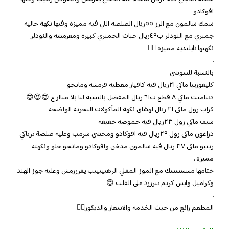
افوكادو
سمك سالمون مع الرز ٥٥ريال الصلصه اللي فيه مميزة وفيها نكهة حاليه
جمبري مع النودلز ب٤٩ريال حبات الجمبري كبيرة ومقرمشه والنودلز
نكهتها تايلنديه مميزه 👌🏻
.
بالنسبة للسوشي
كليفورنيا ماكي ٢١ريال فيه كافيار معطيه قرمشه ومانجو
ديناميت ماكي ٨ قطع ب٦١ ريال المفضل بالنسبه لنا بلا مناازع 😍😍😍
كراب رول ماكي ٢١ ريال لهشاق نكهة المأكولات البحرية الواضحه
شيف ماكي رول ٢٣ريال فيه حموضه خفيفه
دراغون ماكي رول ٢٩ريال فيه افوكادو ومحشي شرمب وعليه صلصة ترياكي
رينبو ماكي ٣٧ ريال فيه سالمون مدخن وافوكادو ومانجو حلو ونكهته
مميزه .
ختامها مسسسسك مع الموز المقلي الرهيييييب يقرررمش وعليه جوز الهند
وكراميل وايس كريم يبرررد على القلب 😍
.
المطعم رائع من حيث الخدمة والاسعار والديكور👌🏻