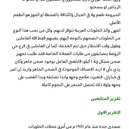
الرياض لو سمحتو
المبرومة طعم ولا في الخيال والكنافة بالقشطة او الموز هو الطعم
الأصلي
اشهى والذ الحلويات العربية تتوفر لديهم، وكل من يحب هذا النوع
من الحلويات انصحهم بالتوجه اليهم، يعيبهم فقط قلة العاملين
وطول وقت الانتظار حتى تتم الخدمة، كما ان العاملين في فرع حي
الروضة يتضايقون من طلبات العملاء الخاصة فقد طلبت تجهيز
صحن مشكل زنة ١ كيلو، فابلغني العامل بوجود صحن جاهز وكان
ردي بأني لا اريد الاصناف الموجودة في الصحن الجاهز واريد ان اغير
في خياراتي، فتغيرت ملامح وجهه وابدا تضايقه وبدا الغضب على
وجهه ولولا ذلك لحصل المتجر على النجوم كاملة
تقرير المتابعين
التقرير الاول
صمدي جدة منذ عام ١٩٨١ م من أعرق محلات الحلويات