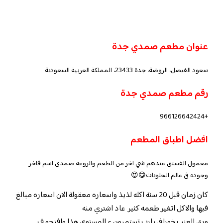
عنوان مطعم صمدي جدة
سعود الفيصل، الروضة، جدة 23433، المملكة العربية السعودية
رقم مطعم صمدي جدة
+966126642424
افضل اطباق المطعم
معمول الفستق عندهم شي اخر من الطعم والروعه صمدى اسم فاخر
وجوده فى عالم الحلويات😋😍
كان زمان قبل 20 سنة اكله لذيذ واسعاره معقولة الان اسعاره مبالغ
فيها والاكل اتغير طعمه كثير عاد اشتري منه
ورق العنب خورافي يارب تستمرون ع المستوى هذا وافتحو ف