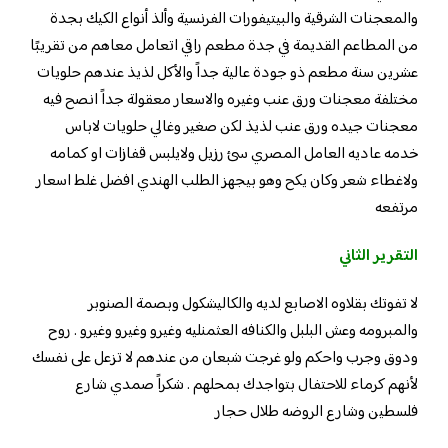
والمعجنات الشرقية والبيتيفورات الفرنسية وألذ أنواع الكيك بجدة
من المطاعم القديمة في جدة مطعم راقي اتعامل معاهم من تقريبًا
عشرين سنة مطعم ذو جودة عالية جداً والأكل لذيذ عندهم حلويات
مختلفة معجنات ورق عنب وغيره والاسعار معقولة جداً انصح فيه
معجنات جيده ورق عنب لذيذ لكن صغير وغالي حلويات لاباس
خدمه عاديه العامل المصري سئ رزيل ولايلبس قفازات او كمامه
ولاغطاء شعر وكان يكح وهو بيجهز الطلب الهندي افضل غلط اسعار
مرتفعه
التقرير الثاني
لا تفوتك بقلاوه الاصابع لديه والكاليشكول وبصمة الصنوبر
والمبرومه وعش البلبل والكنافه العثمنليه وغيرو وغيرو وغيرو . روح
ودوق وجرب واحكم ولو غرجت شبعان من عندهم لا تزعل على نفسك
لأنهم كرماء للاحتفال بتواجدك بمحلهم . شكراً صمدي شارع
فلسطين وشارع الروضه طلال حجار