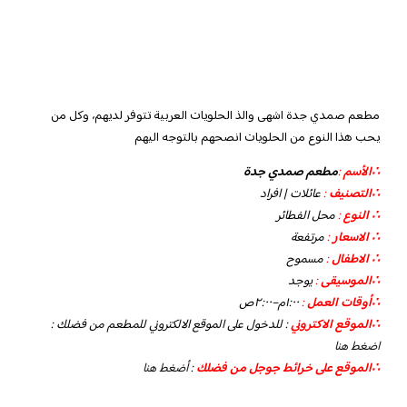
مطعم صمدي جدة اشهى والذ الحلويات العربية تتوفر لديهم، وكل من
يحب هذا النوع من الحلويات انصحهم بالتوجه اليهم
∴الأسم
:
مطعم صمدي جدة
∴التصنيف
:
عائلات | افراد
∴ النوع
:
محل الفطائر
∴ الاسعار
:
مرتفعة
∴ الاطفال
:
مسموح
∴الموسيقى
:
يوجد
‏∴أوقات العمل
:
١:٠٠م–٢:٠٠ص
∴الموقع الاكتروني
: للدخول على الموقع الالكتروني للمطعم من فضلك :
اضغط هنا
∴الموقع على خرائط جوجل من فضلك
:
أضغط هنا