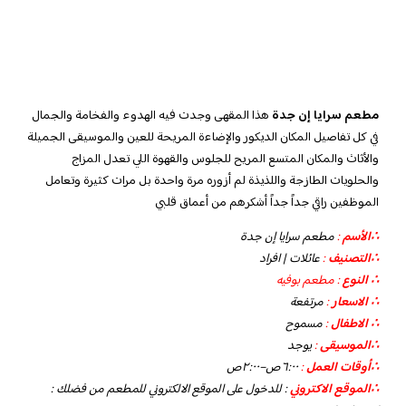
مطعم سرايا إن جدة
هذا المقهى وجدت فيه الهدوء والفخامة والجمال
في كل تفاصيل المكان الديكور والإضاءة المريحة للعين والموسيقى الجميلة
والأثاث والمكان المتسع المريح للجلوس والقهوة اللي تعدل المزاج
والحلويات الطازجة واللذيذة لم أزوره مرة واحدة بل مرات كثيرة وتعامل
الموظفين راقي جداً جداً أشكرهم من أعماق قلبي
∴الأسم
:
مطعم سرايا إن جدة
∴التصنيف
:
عائلات | افراد
∴ النوع
: مطعم بوفيه
∴ الاسعار
:
مرتفعة
∴ الاطفال
:
مسموح
∴الموسيقى
:
يوجد
‏∴أوقات العمل
:
٦:٠٠ص–٢:٠٠ص
∴الموقع الاكتروني
: للدخول على الموقع الالكتروني للمطعم من فضلك :