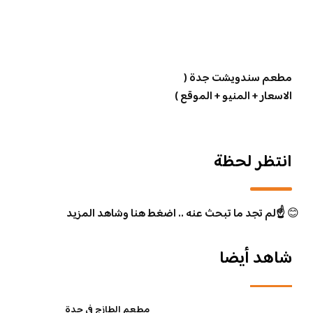
مطعم سندويشت جدة (
الاسعار + المنيو + الموقع )
انتظر لحظة
😊
☝️لم تجد ما تبحث عنه .. اضغط هنا وشاهد المزيد
شاهد أيضا
مطعم الطازج في جدة