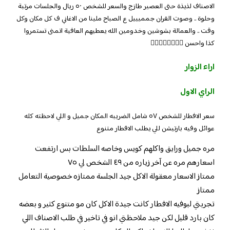
الاصناف لذيذة حتى العصير طازج والسعر للشخص ٥٠ ريال والجلسات مرتبة
وحلوة .. وصوت القران جمميييل ع الصباح ملينا من الاغاني ف كل مكان وكل
وقت .. والعمالة بشوشين وخدومين الله يعطيهم العافية اتمنى تستمروا
كذا واحسن 👍🏻👍🏻👍🏻👍🏻
اراء الزوار
الراي الاول
سعر الافطار للشخص ٥٧ شامل الضريبه المكان جميل و اللي لاحظته كله
عوائل وفيه بارتيشن للي يطلب الافطار متنوع
مره جميل ورايق واكلهم كويس وخاصه السلطات بس ارتفعت
اسعارهم مره عن آخر زياره من ٤٩ الشخص لي ٧٥
ممتاز الاسعار معقولة الاكل جيد الجلسة ممتازه خصوصية التعامل
ممتاز
تجربتي لبوفيه الافطار كانت جيدة الاكل كان مو متنوع كثير و بعضه
كان بارد قليل لكن جيد ملاحظتي انو في تاخير في طلب الاصناف اللي