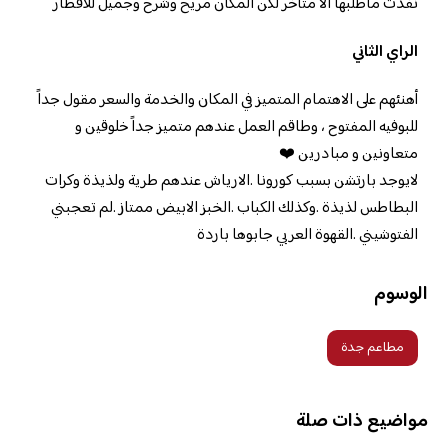
نفذت ماطلبها الا متاخر لكن المكان مريح وشرح وجميل للافطار
الراي الثاني
أهنئهم على الاهتمام المتميز في المكان والخدمة والسعر مقول جداً
للبوفيه المفتوح ، وطاقم العمل عندهم متميز جداً خلوقين و
متعاونين و مبادرين ❤️
لايوجد بارتشن بسبب كورونا .الارياش عندهم طرية ولذيذة وكرات
البطاطس لذيذة .وكذلك الكباب .الخبز الابيض ممتاز .لم تعجبني
الفتوشيني .القهوة العربي جابوها باردة
الوسوم
مطاعم جدة
مواضيع ذات صلة