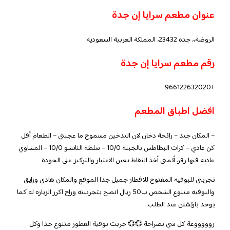
عنوان مطعم سرايا إن جدة
الروضة،، جدة 23432، المملكة العربية السعودية
رقم مطعم سرايا إن جدة
+966122632020
افضل اطباق المطعم
– المكان جيد – رائحة دخان لان التدخين مسموح ما عجبني – الطعام أقل
كن عادي – كرات البطاطس بالجبنة 10/0 – سلطة الناتشو 10/0 – المشاوي
عاديه فيها زفر. أتمنى أخذ النقاط بعين الاعتبار والتركيز على الجودة
تجربتي للبوفيه المفتوح للافطار جميل جدا الموقع والمكان هادي ورايق
والبوفيه متنوع الشخص ب50 ريال انصح بتجريبته وراح اكرر الزياره له كما
يوحد بارتشتن عند الطلب
روووووعة كل شي بصراحة 💞💞 جربت بوفية الفطور متنوع جدا وكل