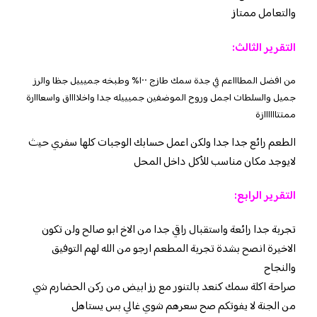
والتعامل ممتاز
التقرير الثالث:
من افضل المطاااعم في جدة سمك طازج ١٠٠% وطبخه جميييل جظا والرز
جميل والسلطات اجمل وروح الموضفين جميييله جدا واخلااااق واسعااارة
ممتتاااااازة
الطعم رائع جدا جدا ولكن اعمل حسابك الوجبات كلها سفري حيث
لايوجد مكان مناسب للأكل داخل المحل
التقرير الرابع:
تجربة جدا رائعة واستقبال راقي جدا من الاخ ابو صالح ولن تكون
الاخيرة انصح بشدة تجربة المطعم ارجو من الله لهم التوفيق
والنجاح
صراحة اكلة سمك كنعد بالتنور مع رز ابيض من ركن الحضارم شي
من الجنة لا يفوتكم صح سعرهم شوي غالي بس يستاهل