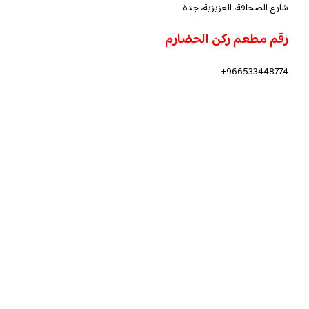
شارع الصحافة، العزيزية، جدة
رقم مطعم ركن الحضارم
966533448774+