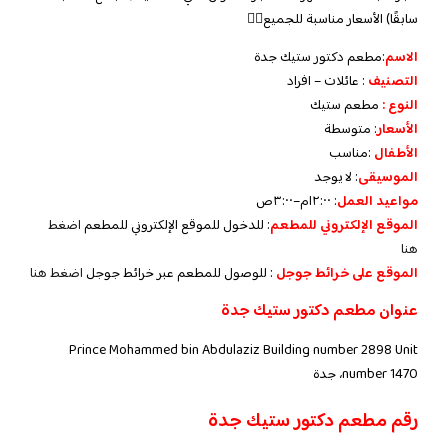
سابقًا) الأسعار مناسبة للجميع👌🏼
الاسم
:مطعم دكتور ستيك جدة
التصنيف
: عائلات – افراد
النوع :
مطعم ستيك
الأسعار
:
متوسطة
الأطفال
:
مناسب
الموسيقى
:
لا يوجد
مواعيد العمل
:
١٢:٠٠م–٣:٠٠ص
الموقع الإلكتروني للمطعم
: للدخول للموقع الإلكتروني للمطعم
اضغط
هنا
الموقع على خرائط جوجل
: للوصول للمطعم عبر خرائط جوجل
اضغط هنا
عنوان مطعم دكتور ستيك جدة
Prince Mohammed bin Abdulaziz Building number 2898 Unit
number 1470، جدة
رقم مطعم دكتور ستيك جدة