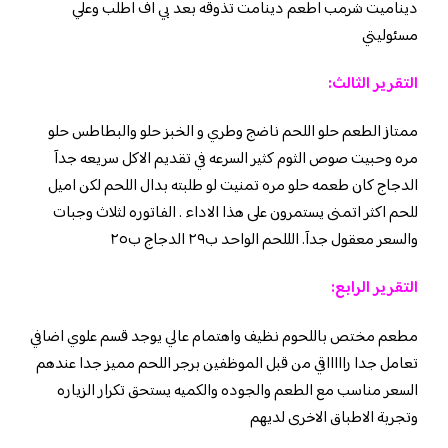
ديناميت شرمب اطعم دينامت تذوقه بعد بي اف اطلب وعلي
مسئوليتي
التقرير الثالث:
ممتاز الطعم حلو اللحم ناضج وطري و الخبز حلو والبطاطس حلو
مره وحبيت صوص الثوم كثير السرعه في تقديم الاكل سريعه جدآ
الدجاج كان طعمه حلو مره تمنيت لو طلبته بدال اللحم لكن اميل
للحم اكثر اتمنى يستمرون على هذا الاداء . الفاتوره لثلاث وجبات
والسعر معقول جدآ. الللحم الواحد ب٢٩ الدجاج ب٢٥
التقرير الرابع:
مطعم مختص باللحوم نظيف واهتمام عالي يوجد قسم علوي اضافي
تعامل جدا راااااقي من قبل الموظفين برجر اللحم مميز جدا عندهم
السعر مناسب مع الطعم والجوده والكميه يستحق تكرار الزياره
وتجربة الاطباق الاخرى لديهم