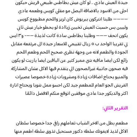
جيدة العيش عادي .. لو كان عيش بطاطس طبيعي فريش حيكون
احلى من الاسود بالاضافة البصل مو مقلي كويس وطعمه عادي
———— طلبنا انتركون بيريوش كان لزيز واللحم مطبووخ كويس
ولييين بس حسيت العيش تخيين زياادة لو يحطو خيار عيش ثاني
يكون انحف ——— وطلبنا بطاطس سادة كانت لذيذة ——- و٣ ايس
تي تقريبا الواحد ب ٥ ريال تقييمي للاسعار جيدة الى مرتفعة مقابل
الجودة والطعم لانه من وجهة نظري صحيح اللحم وطعم اللحم
رائع لكن ايضا مافيه شي مميز كثير. عن الباقين ايضا ياريت لو يكون
فيه صحون جانبية غيرالصحون الي يتقدم فيها الاكل عشان المشاركة
والمنيو يحتاج اضافات زيادة ومشروبات زيادة خصوصا عصيرات
الفريش الجو العام للمطعم جيد لكن احسو ممل شويا ويحتاج انارة
اكثر والديكور جدا عادي موفقين اتوقع منكم الافضل دائمًا
التقرير الثاني:
مطعم بطل من الاخر الشباب تعاملهم راقي جدا خصوصا سلطان
الاكل لذيذ لايفوتك سلطة دكتور مستحيل تذوق سلطة اطعم منها