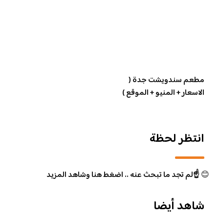
مطعم سندويشت جدة (
الاسعار + المنيو + الموقع )
انتظر لحظة
😊
☝️لم تجد ما تبحث عنه .. اضغط هنا وشاهد المزيد
شاهد أيضا