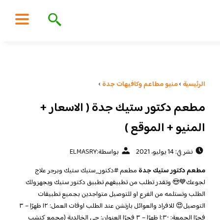
الرئيسية
›
منيو مطاعم وكافيهات جدة
›
مطعم دكتور ستيك جدة ( الاسعار +
المنيو + الموقع )
نشر في: 14 يوليو، 2021
بواسطة:
ELMASRY
مطعم دكتور ستيك جدة
مطعم #دكتور_ستيك ستيك وبرجر علاج
لجوعك💙😍 وتقدر تطلب من تطبيقهم تطبيق دكتور ستيك ويجهزولك
الطلب وتستلمه من الفرع او للتوصيل متواجدين بجميع تطبيقات
التوصيل😍 للافراد والعوائل بارتشن عند الطلب اوقات العمل: ١٢ ظهرًا – ٣
فجرًا الجمعة: ١:٣٠ ظهرًا – ٣ فجرًا العنوان: حي الخالدية (مجمع كتشب