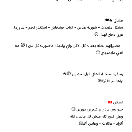
.
.
طلباتي
🔥🍽
مشكل مقبلات – شوربة عدس – كباب خشخاش – اسكندر لحم – شاورما
عربي دجاج تهبل 😩
– عصيراتهم بطله بعد > كل الأكل وافي ولذيذ ( ماصورت كل شي ) 😹 مع
اهلي مايمديني 🙄
.
.
وخذوا استكانة الشاي قبل تمشون 🤭☕️
تراها مجانا 🙄😻
.
.
المكان
🏡
:
حلو بس عادي و كبيرررر دورين 🙄
وعلى كبره كله مليان فل ماشاء الله ..
أفراد + عائلات + وعادي 👶🏻