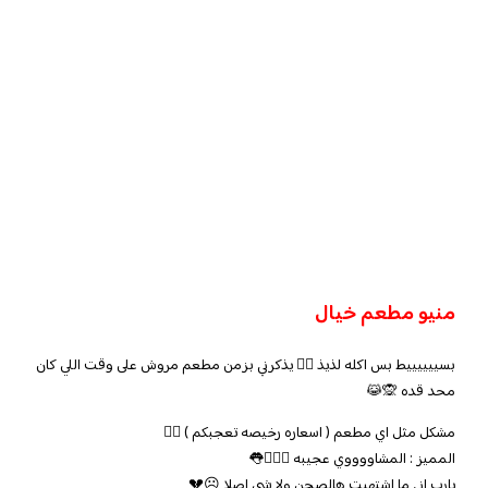
منيو مطعم خيال
بسييييييط بس اكله لذيذ 👌🏻 يذكرني بزمن مطعم مروش على وقت اللي كان
محد قده 🙊😹
مشكل مثل اي مطعم ( اسعاره رخيصه تعجبكم ) 👌🏻
المميز : المشاووووي عجيبه 🤦🏼‍♀️👅
يارب اني ما اشتهيت هالصحن ولا شي اصلا ☹️💔