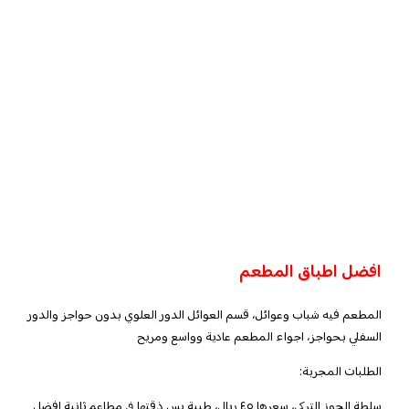
افضل اطباق المطعم
المطعم فيه شباب وعوائل، قسم العوائل الدور العلوي بدون حواجز والدور
السفلي بحواجز، اجواء المطعم عادية وواسع ومريح
الطلبات المجربة:
سلطة الجوز التركي
، سعرها ٤٥ ريال، طيبة بس ذقتها في مطاعم ثانية افضل