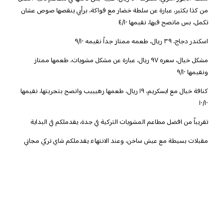
من كذا بكثير، عبارة عن سلطة خضار مع فواكة، برأيي ينقصها صوص عشان
تكمل، بس مانصح فيها، نقيمها ٤/١٠
اسكندر دجاج
، ٣٩ ريال، طعمه ممتاز جداً نقيمه ٩/١٠
مشكل خيال
، سعره ٩٧ ريال، عبارة عن مشكل مشويات، طعمها ممتاز
ونقيمها ٩/١٠
كنافة خيال مع ايسكريم
، ١٩ ريال، طعمها رهيييب وانصح بتجربتها، نقيمها
١٠/١٠
تقريباً من افضل مطاعم المشويات التركية في جدة، يقدملكم في البداية
مقبلات بسيطة مع عيش ساخن، وعند الانتهاء يقدملكم شاي تركي مجاني