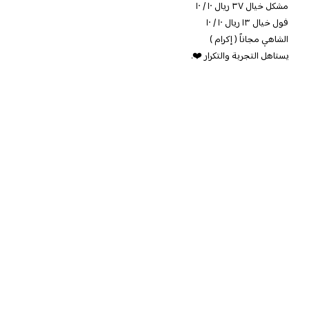
مشكل خيال ٣٧ ريال ١٠ / ١٠
فول خيال ١٣ ريال ١٠ / ١٠
الشاهي مجاناً ( إكرام )
يستاهل التجربة والتكرار ❤️.