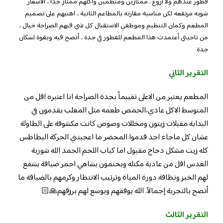
فطور عندهم ولا أروع . ممتازين ومنظمين وأكلهم ممتاز جداً .. الاسعار
شويه مرتفعه لكن مناسبة مقارنه بالمطاعم الثانية .. اهنيهم على تصميم
المطعم وكمان التنظيم وموظفي الاستقبال كل شي فيهم الصراحة خيال ..
من ناحيتي أعتمدت هذا المطعم للفطور في جدة .. أنصح فيه وبقوة لسكان
جدة
التقرير الثاني
المطعم يعتبر من الاعلى تقييماً بجدة الصراحة انا اعتبره اقل من
المتوسط الاكل عادي،الحمص طعمه مثل المعلب يقدمون في
البداية مقبلات زيتون ومخللات وصوص كانت مكشوفة على الطاولة
عشان كل ماجاء احد قدموا المحضر ما اعجبتني الحركة البطاطس
كله زيت مشكل دجاج مقبول اما كباب اللحم الحمد الله شوربة
العدس اقل من عادية مكتله ويختمون بشاهي احمر ضيافة يشفع
لهم الخبز ونظافة دورة المياة وترتيب الانتظار وكرمهم بالضيافة ما
أنصح بالتجربة إجمالاً. الله يوفقهم ويوسع لهم برزقهم🙏🏻
التقرير الثالث