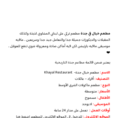
مطعم خيال في جدة
مطعم تركي على لبناني المشاوي لذيذة وكذلك
المقبلات والديكورات جميلة جدا والتعامل جيد جدا وسريعين .. مافيه
موسيقى مافيه بارتيشن لكن فيه أماكن صادة ومعزولة شوي تنفع للعوايل ..
❤️
يعتبر ضمن قائمة
مطاعم جدة التاريخية
الاسم :
مطعم خيال جدة- Khayal Restaurant
التصنيف :
أفراد – عائلات
النوع :
مطعم ماكولات الشرق الأوسط
الأسعار :
متوسطة
الأطفال :
مسموح
الموسيقى :
لا يوجد
أوقات العمل :
نعمل على مدار 24 ساعة
ا
لموقع الإلكتروني :
للدخول إلى الموقع الإلكتروني للمطعم
إضغط هنا