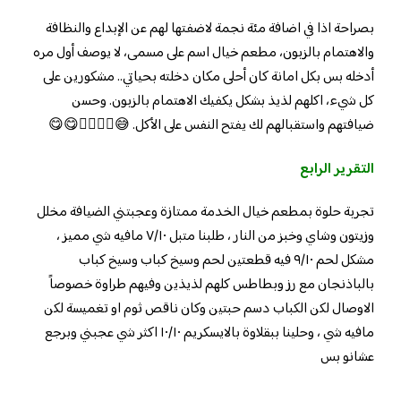
بصراحة اذا في اضافة مئة نجمة لاضفتها لهم عن الإبداع والنظافة
والاهتمام بالزبون، مطعم خيال اسم على مسمى، لا يوصف أول مره
أدخله بس بكل امانة كان أحلى مكان دخلته بحياتي.. مشكورين على
كل شيء، اكلهم لذيذ بشكل يكفيك الاهتمام بالزبون. وحسن
ضيافتهم واستقبالهم لك يفتح النفس على الأكل. 😅👍🏻👍🏻😋😋
التقرير الرابع
تجربة حلوة بمطعم خيال الخدمة ممتازة وعجبتني الضيافة مخلل
وزيتون وشاي وخبز من النار ، طلبنا متبل ٧/١٠ مافيه شي مميز ،
مشكل لحم ٩/١٠ فيه قطعتين لحم وسيخ كباب وسيخ كباب
بالباذنجان مع رز وبطاطس كلهم لذيذين وفيهم طراوة خصوصاً
الاوصال لكن الكباب دسم حبتين وكان ناقص ثوم او تغميسة لكن
مافيه شي ، وحلينا ببقلاوة بالايسكريم ١٠/١٠ اكثر شي عجبني وبرجع
عشانو بس