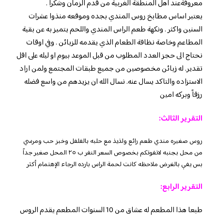
معروفةعند اهل المنطقة الغربية من قدم الزمان وشكرا .
يعتبر اساس مطابخ روس المندي بجده وموقعه منذوا عشرات
السنين واكثر . ونكهة طعم الراس المندي واللحم يتميز به عن بقية
المطاعم وخاصة نظافة الطعام الذي يقدمه للزبائن . وفي اوقات
نحتاج الى حجز العدد المطلوب من قبل الموعد بيوم او ليله على اقل
تقدير. له زبائن مخصوصين من جميع طبقات المجتمع ولمن اراد
الاستزاده والتاكد يسال عنه. نسال الله ان يزيدهم من واسع فضله
رزقاً وبركه امين
التقرير الثالث:
روس صغيره مندي طعم رائع ولذيذ مع حلبه بالفلفل وخبز حب ومرسي
من محل بجنبه لاتفوتكم بخصوص السعر النفر ب ٢٥ المحل صغير جداً
بس يفي بالغرض ملاحظه كانت لحمة الراس بارده الرجاء الإهتمام أكثر
التقرير الرابع:
طبعا هذا المطعم له عشاق من 10 السنوات المطعم يقدم الروس