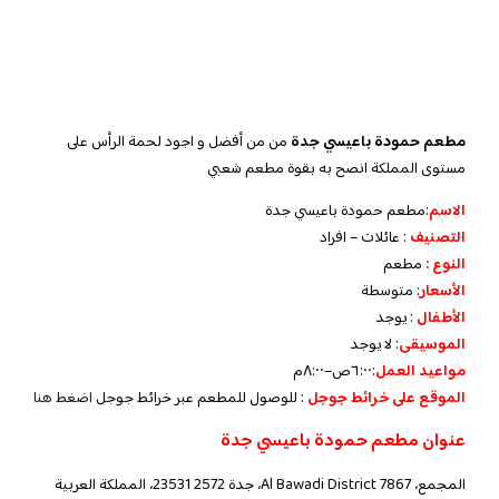
مطعم حمودة باعيسي جدة
من ‏من أفضل و اجود لحمة الرأس ‏على
مستوى المملكة انصح به بقوة مطعم شعبي
الاسم
:مطعم حمودة باعيسي جدة
التصنيف
: عائلات – افراد
النوع :
مطعم
الأسعار
:
متوسطة
الأطفال
:
يوجد
الموسيقى
:
لا يوجد
مواعيد العمل
:
٦:٠٠ص–٨:٠٠م
الموقع على خرائط جوجل
: للوصول للمطعم عبر خرائط جوجل
اضغط هنا
عنوان مطعم حمودة باعيسي جدة
المجمع، Al Bawadi District 7867، جدة 23531 2572، المملكة العربية