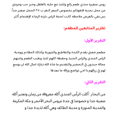
روس صغيره مندي طعم رائع ولذيذ مع حلبه بالفلفل وخبز حب ومرسي
من محل بجنبه لاتفوتكم بخصوص السعر النفر ب ٢٥ المحل صغير جداً
بس يفي بالغرض ملاحظه كانت لحمة الراس بارده الرجاء الإهتمام أكثر
تقارير المتابعين للمطعم:
التقرير الأول:
مطعم شعبي يقدم الكبدة والتقاطيع والشوربة وكذلك المقادم ووجبة
الراس المندي والراس الحنيذ وحقيقة اكلهم لذيذ وطيب الطعم ولديهم
عمالة جيدون في التحضير والتقديم..
ما شاء الله تبارك اسال الله ان يوسع
لهم في رزقهم يا اخي تواضع ورقة ما بعدها
التقرير الثاني:
من البحار : أكلت الرأس المندي أكله معروفة من زمان وتعتبر أكله
شعبية جدا و خصوصا في جدة عروس البحر الأحمر و مكة المكرمة
والمدينة المنورة و مدينة الطائف وهي أكله لذيدة جدا و