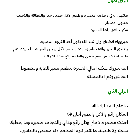
الراي الاول
منتهى الرقى وخدمه متميزه وطعم الاكل جميل جدا والنظافه والترتيب
منتهى الامتياز
شكرا حاشى باشا الخمره
مبرووك الافتتاح وان شاء الله يكون أحد الفروع المميزه.
واتمنى التميز والاهتمام بجوده وطعم الأكل وليس السرعه… الجوده اهم..
طبعا أخذت نفر لحم حاشي والطعم رائع جدا بالتوفيق
الف مبروك عليكم اهالي الخمرة مطعم مميز للغايه ومضغوط
الحاشي رقم ١ بالمملكة
الراي الثاني
ماشاء الله تبارك الله
المكان رائع والاكل والطبخ أحلى 😘
اخذت مضغوط دجاج وكان رائع وغالي والدجاجة صغيرة وما يعطيك
سلطة ولا طحينة، مانقدر نلوم المطعم لانه مختص بالحاشي،