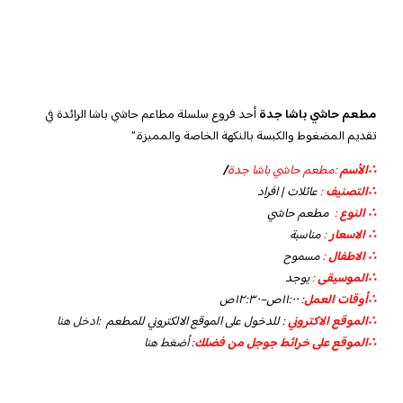
مطعم حاشي باشا جدة
أحد فروع سلسلة مطاعم حاشي باشا الرائدة في
تقديم المضغوط والكبسة بالنكهة الخاصة والمميزة.”
∴الأسم
:مطعم حاشي باشا جدة
/
∴التصنيف
:
عائلات | افراد
∴ النوع
:
مطعم حاشي
∴ الاسعار
:
مناسبة
∴ الاطفال
:
مسموح
∴الموسيقى
:
يوجد
‏∴أوقات العمل
: ١١:٠٠ص–١٢:٣٠ص
∴الموقع الاكتروني
: للدخول على الموقع الالكتروني للمطعم :
ادخل هنا
∴الموقع على خرائط جوجل من فضلك
:
أضغط هنا