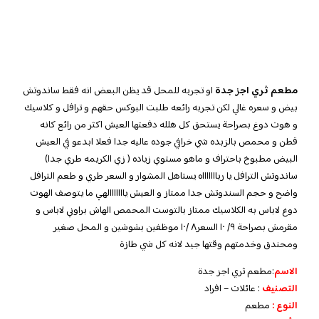
مطعم ثري اجز جدة
او تجربه للمحل قد يظن البعض انه فقط ساندوتش
بيض و سعره غالي لكن تجربه رائعه طلبت البوكس حقهم و ترافل و كلاسيك
و هوت دوغ بصراحة يستحق كل هلله دفعتها العيش اكثر من رائع كانه
قطن و محمص بالزبده شي خرافي جوده عاليه جدا فعلا ابدعو في العيش
البيض مطبوخ باحتراف و ماهو مستوي زياده ( زي الكريمه طري جدا)
ساندوتش الترافل يا رباااااااه يستاهل المشوار و السعر طري و طعم الترافل
واضح و حجم السندوتش جدا ممتاز و العيش يااااااالهي ما يتوصف الهوت
دوغ لاباس به الكلاسيك ممتاز بالتوست المحمص الهاش براوني لاباس و
مقرمش بصراحة ٩/ ١٠ السعر٨ /١٠ موظفين بشوشين و المحل صغير
ومحندق وخدمتهم وقتها جيد لانه كل شي طازة
الاسم
:مطعم ثري اجز جدة
التصنيف
: عائلات – افراد
النوع :
مطعم