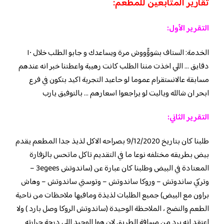
تقارير المتابعين للمطعم:
التقرير الأول:
الخدمة: الستاف بشووًًووش مرة ويساعدك و جابو الطلب خلال ١٠
دقايق … اللي اخذت مننا الطلب كانت رهيبة واعطتنا خبر انه عندهم
مسابقة عالانستقرام عموما لو حاعيد التجربة اكيد بتكون في فرع
ابحر ان شالله وياليت لو يراجعوا اسعارهم … بالتوفيق يارب
التقرير الثاني:
طلبنا كان بتاريخ 9/12/2020 بصراحه الاكل لذيذ جدا المطعم يقدم
بيض بطريقه مختلفه نوعا ما في التقديم تاكل ماتحس بالزفارة
المعتادة في البيض وطلبنا كان عبارة عن (ساندوتش 3egees –
وتركي ساندوتش – وروكا ساندوتش – وتوستي ساندوتش – وهاش
براون مع البيض) جميع الطلبات لذيذة ومافيها ملاحظات من ناحية
الطعم والنضج ، الملاحظة الوحيدة (ساندوتش الروكا وصل بارد ) ولا
اعتقد انه برد من مسافة الطريق لان هوا الوحيد اللي درجة حرارته