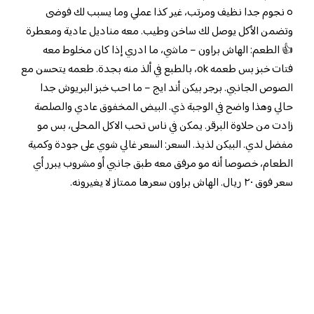
٥ نجوم جدا نظيف ومرتب، غير كذا عملي وما يسبب لك فوضى
وتضمن الأكل يوصل لك ساخن وطيب. معه مناديل عادية ومعطرة
👍 الطعم: الهاش براون – ماشي، ما ادري إذا كان مخلوط معه
فتات خبز بس طعمه ok، بالطبع في ألذ منه بجدة. طعمه يتحسن مع
الصوص الجانبي. برجر بيكن أند ايج – ما احب خبز البريوش جدا
حالي وهذا واضح في الوجبة ذي. البيض المخفوق عادي والصلصة
زادت من حلاوة البرقر. يمكن في ناس تحب الاكل المحلى، بس مو
مفضل لدي. البيكن لذيذ. السعر: السعر غالي شوي على جودة وكمية
الطعام، خصوصا أنه مو مرفق معه طبق جانبي أو مشروب يبرر أي
سعر فوق ٢٠ ريال. الهاش براون سعرها ممتاز لا يغيرونه.