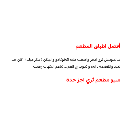
أفضل اطباق المطعم
ساندويتش ثري ايجز واضفت عليه الافوكادو والبيكن ( سكرامبلد) : كان جدا
لذيذ والقضمة soft و تذوب في الفم … تناغم النكهات رهيب
منيو مطعم ثري اجز جدة