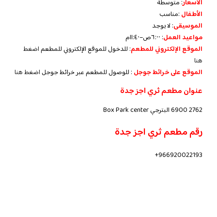
الأسعار
:
متوسطة
الأطفال
:
مناسب
الموسيقى
:
لا يوجد
مواعيد العمل
: ٦:٠٠ص–١١:٤٠م
الموقع الإلكتروني للمطعم
: للدخول للموقع الإلكتروني للمطعم
اضغط
هنا
الموقع على خرائط جوجل
: للوصول للمطعم عبر خرائط جوجل
اضغط هنا
عنوان مطعم ثري اجز جدة
2762 6900 البترجي Box Park center
رقم مطعم ثري اجز جدة
966920022193+