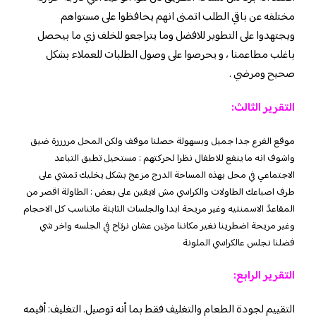
مختلفه عن باقي الطلب اتمنى انهم يحافظوا على مستواهم
ويجتهدوا على التطوير للافضل وما يتراجعو للخلف زي ما بيحصل
باغلب مطاعمنا ، و يحرصوا على وصول الطلبات للعملاء بشكل
صحيح ومرضي .
التقرير الثالث:
موقع الفرع جدا جميل وبسهولة حصلنا موقف ولكن المحل مررررة ضيق
واشوف انه ما ينفع للاطفال نظرا لحركتهم : مستحيل تطبق التباعد
الاجتماعي في محل بهذه المساحة الدرج مزعج بشكل يخليك تمشي على
طرف اصباعك الطاولات والكراسي مش لايقين على بعض : الطاولة اقصر من
المقاعدً الاسمنتيه وغير مريحة ابدا والجلسات الثابتة ماتناسب كل الاحجام
وغير مريحة اضطرينا نغير مكاننا مرتين عشان نرتاح في الجلسه واخر شي
فضلنا نجلس عالكراسي الملونة
التقرير الرابع:
التقييم لجودة الطعام والتغليف فقط بما أنه توصيل. التغليف: أقيمه