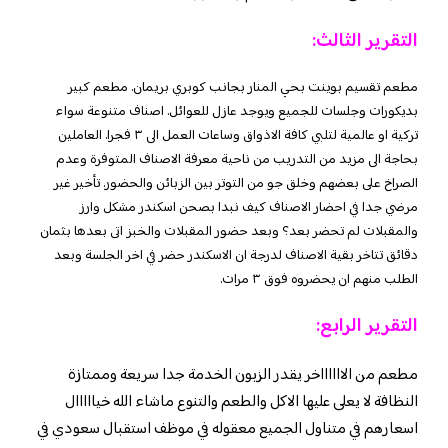
التقرير الثالث:
مطعم تقسيم بوينت بحي المنار بجانب كوبري بريمان. مطعم كبير
بديكورات وجلسات للجميع ويوجد عازل للعوائل. اصناف متنوعة سواء
تركية او عالمية لتلبي كافة الاذواق وساعات العمل الى ٣ فجرا. العاملين
بحاجة الى مزيد من التدريب من ناحية معرفة الاصناف المتوفرة وعدم
الصراخ على بعضهم وخلق جو من التوتر بين الزبائن والحضور. تأخير غير
مرضي جدا في احضار الاصناف كيف نبدا بصحن اسكندر مشكل وارز
والمقبلات لم تحضر بعد؟ وبعد حضور المقبلات والخبز اتى بعدها بثمان
دقائق تتاخر بقية الاصناف لدرجة ان الاسكندر حضر في اخر الجلسة وبعد
الطلب منهم ان يحضروه فوق ٣ مرات.
التقرير الرابع:
مطعم من الااااااخر يقدر الزبون الخدمة جدا سريعة وممتازة
النظافة لا يعلى عليها الاكل والطعم والتنوع ماشاء الله خيااااال
اسعارهم في متناول الجميع معقوله في موظف استقبال سعودي في