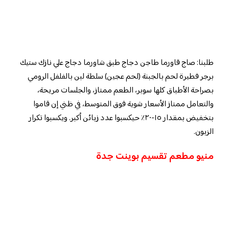
طلبنا: صاج قاورما طاجن دجاج طبق شاورما دجاج علي نازك ستيك
برجر فطيرة لحم بالجبنة (لحم عجين) سلطة لبن بالفلفل الرومي
بصراحة الأطباق كلها سوبر، الطعم ممتاز، والجلسات مريحة،
والتعامل ممتاز الأسعار شوية فوق المتوسط، في ظني إن قاموا
بتخفيض بمقدار ١٥-٢٠٪ حيكسبوا عدد زبائن أكبر. ويكسبوا تكرار
الزبون.
منيو مطعم تقسيم بوينت جدة