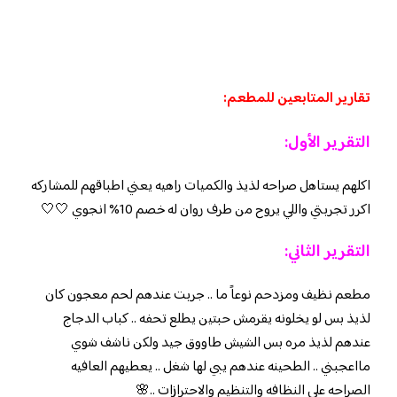
تقارير المتابعين للمطعم:
التقرير الأول:
اكلهم يستاهل صراحه لذيذ والكميات راهيه يعني اطباقهم للمشاركه
اكرر تجربتي واللي يروح من طرف روان له خصم 10% انجوي 🤍🤍
التقرير الثاني:
مطعم نظيف ومزدحم نوعاً ما .. جربت عندهم لحم معجون كان
لذيذ بس لو يخلونه يقرمش حبتين يطلع تحفه .. كباب الدجاج
عندهم لذيذ مره بس الشيش طاووق جيد ولكن ناشف شوي
مااعجبني .. الطحينه عندهم يبي لها شغل .. يعطيهم العافيه
الصراحه على النظافه والتنظيم والاحترازات ..🌸