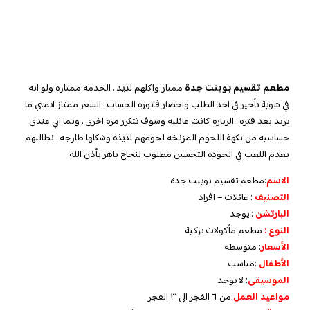
مطعم تقسيم بوينت جدة
ممتاز واكلهم لذيد . الخدمه ممتازه ولو انه
في شوية تأخير في اخذ الطلب واحضار فاتورة الحساب . السعر ممتاز اتمني ما
يزيد بعد فتره . الزياره كانت عائليه وسوف تتكرر مره اخري . وبما اني عندي
حساسيه من نكهة اللحوم المزنخه لحومهم لذيذه وشكلها طازجه . نطالبهم
بعدم اللعب في الجودة التحسين مطلوب لنجاح باهر بأذن الله
الاسم
:مطعم تقسيم بوينت جدة
التصنيف
: عائلات – افراد
البارتشن
: يوجد
النوع :
مطعم مأكولات تركية
الأسعار
:
متوسطة
الأطفال
:
مناسب
الموسيقى
:
لا يوجد
مواعيد العمل
:من ٦ الفجر الى ٣ الفجر